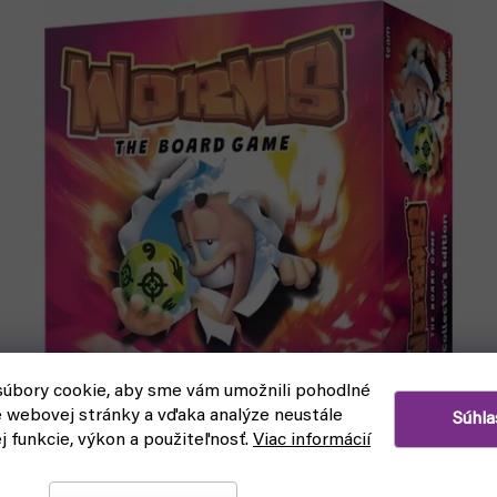
úbory cookie, aby sme vám umožnili pohodlné
e webovej stránky a vďaka analýze neustále
Súhla
ej funkcie, výkon a použiteľnosť.
Viac informácií
Worms: The Board Game MAYHEM Edition - EN
(Mantic Games)