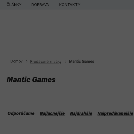
Prejsť
ČLÁNKY
DOPRAVA
KONTAKTY
na
obsah
Domov
Predávané značky
Mantic Games
Mantic Games
R
a
Odporúčame
Najlacnejšie
Najdrahšie
Najpredávanejšie
d
V
e