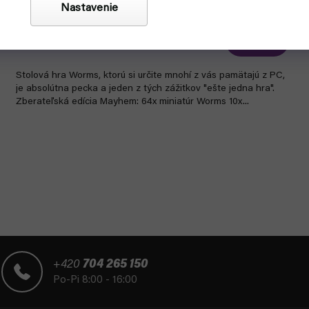
Nastavenie
skladom, ihneď na odoslanie
€126
Do košíka
Stolová hra Worms, ktorú si určite mnohí z vás pamätajú z PC,
je absolútna pecka a jeden z tých zážitkov "ešte jedna hra".
Zberateľská edícia Mayhem: 64x miniatúr Worms 10x...
O
v
l
á
d
a
c
i
e
+420
704 265 150
p
Po-Pi 8:00 - 16:00
r
v