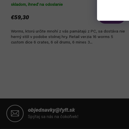
skladom, ihneď na odoslanie
€59,30
Do košíka
Worms, ktorú určite mnohí z vás pamätajú z PC, sa dostáva nie
herný stôl v podobe stolnej hry. Retail verzia 16 worms 5
custom dice 6 crates, 6 oil drums, 6 mines 3...
Z
á
objednavky@fyft.sk
p
Spýtaj sa nás na čokoľvek!
ä