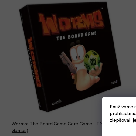
ý
n
p
i
i
e
s
p
p
r
r
o
o
d
d
u
u
k
k
t
t
o
o
v
v
Používame s
prehliadani
zlepšovali j
Worms: The Board Game Core Game - EN (Mantic
Games)