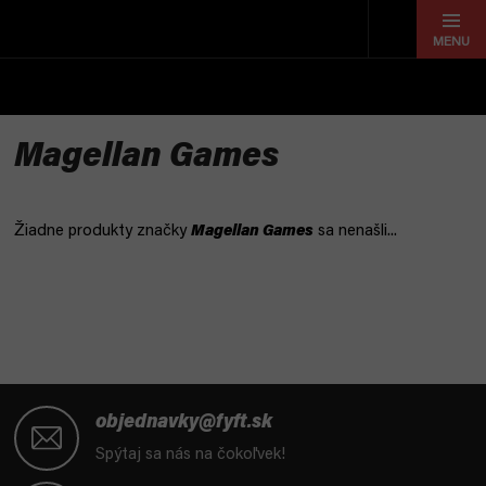
Prejsť
na
obsah
Magellan Games
Žiadne produkty značky
Magellan Games
sa nenašli...
Z
á
objednavky@fyft.sk
p
Spýtaj sa nás na čokoľvek!
ä