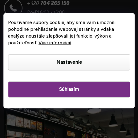
t
+420
704 265 150
i
Po-Pi 8:00 - 16:00
e
Používame súbory cookie, aby sme vám umožnili
pohodlné prehliadanie webovej stránky a vďaka
analýze neustále zlepšovali jej funkcie, výkon a
použiteľnosť.
Viac informácií
ZÁKAZNÍCKY SERVIS
Nastavenie
INFORMÁCIE
Súhlasím
POBOČKA A HERŇA V PRAHE