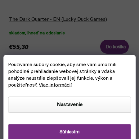
The Dark Quarter - EN (Lucky Duck Games)
skladom, ihneď na odoslanie
€55,30
Do košíka
Vyšetrovatelia riešia záhady v 80. rokoch a zároveň sa
Používame súbory cookie, aby sme vám umožnili
stretávajú s temnými a nadprirodzenými javmi v kooperatívnej
pohodlné prehliadanie webovej stránky a vďaka
hre The Dark Quarter.
analýze neustále zlepšovali jej funkcie, výkon a
použiteľnosť.
Viac informácií
Nastavenie
Súhlasím