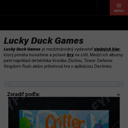
Prejsť
na
obsah
Lucky Duck Games
Lucky Duck Games
je medzinárodný vydavateľ
stolných hier
,
ktorý prináša inovatívne a pútavé
hry
na stôl. Medzi ich albumy
patrí napríklad detektívka Kronika Zločinu, Tower Defense
Kingdom Rush alebo príbehová hra s aplikáciou Destinies.
R
V
a
ý
d
p
e
i
n
s
i