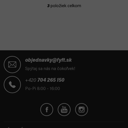
3
položiek celkom
O
v
l
á
d
a
c
i
Z
e
á
objednavky@fyft.sk
p
p
Spýtaj sa nás na čokoľvek!
r
ä
v
t
+420
704 265 150
k
i
Po-Pi 8:00 - 16:00
y
e
v
ý
p
i
s