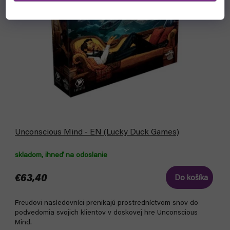
Unconscious Mind - EN (Lucky Duck Games)
skladom, ihneď na odoslanie
€63,40
Do košíka
Freudovi nasledovníci prenikajú prostredníctvom snov do
podvedomia svojich klientov v doskovej hre Unconscious
Mind.