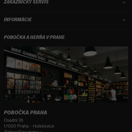
u
ZÁKAZNÍCKY SERVIS
INFORMÁCIE
POBOČKA A HERŇA V PRAHE
POBOČKA PRAHA
Osadní 35
17000 Praha - Holešovice