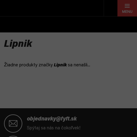
Prejsť
na
obsah
Lipnik
Žiadne produkty značky
Lipnik
sa nenašli...
Z
á
objednavky@fyft.sk
p
Spýtaj sa nás na čokoľvek!
ä