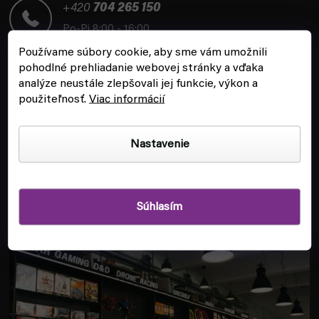
t
+420
704 265 150
i
Po-Pi 8:00 - 16:00
e
Používame súbory cookie, aby sme vám umožnili
pohodlné prehliadanie webovej stránky a vďaka
analýze neustále zlepšovali jej funkcie, výkon a
použiteľnosť.
Viac informácií
ZÁKAZNÍCKY SERVIS
Nastavenie
INFORMÁCIE
Súhlasím
POBOČKA A HERŇA V PRAHE