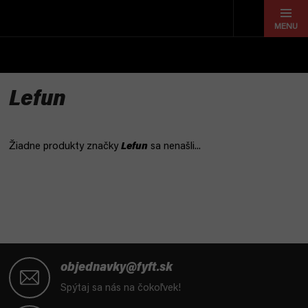
Prejsť
na
obsah
Lefun
Žiadne produkty značky
Lefun
sa nenašli...
Z
á
objednavky@fyft.sk
p
Spýtaj sa nás na čokoľvek!
ä