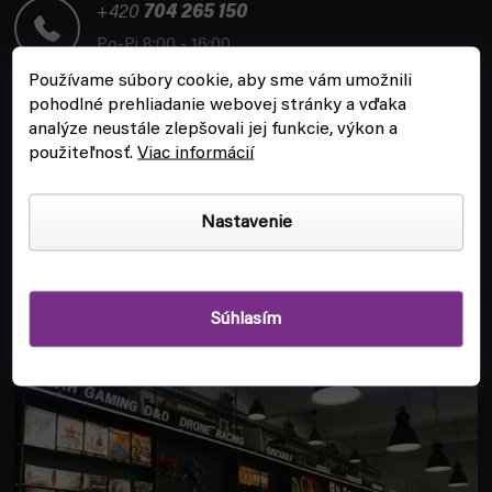
t
+420
704 265 150
i
Po-Pi 8:00 - 16:00
e
Používame súbory cookie, aby sme vám umožnili
pohodlné prehliadanie webovej stránky a vďaka
analýze neustále zlepšovali jej funkcie, výkon a
použiteľnosť.
Viac informácií
ZÁKAZNÍCKY SERVIS
Nastavenie
INFORMÁCIE
Súhlasím
POBOČKA A HERŇA V PRAHE