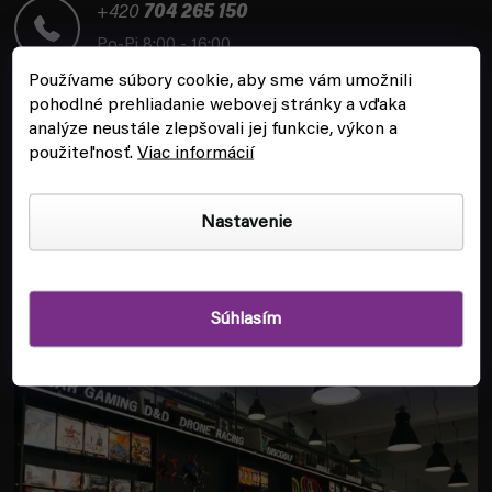
t
+420
704 265 150
i
Po-Pi 8:00 - 16:00
e
Používame súbory cookie, aby sme vám umožnili
pohodlné prehliadanie webovej stránky a vďaka
analýze neustále zlepšovali jej funkcie, výkon a
použiteľnosť.
Viac informácií
ZÁKAZNÍCKY SERVIS
Nastavenie
INFORMÁCIE
Súhlasím
POBOČKA A HERŇA V PRAHE