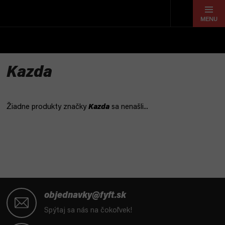
Prejsť
na
obsah
Kazda
Žiadne produkty značky
Kazda
sa nenašli...
Z
á
objednavky@fyft.sk
p
Spýtaj sa nás na čokoľvek!
ä