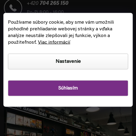
t
+420
704 265 150
i
Po-Pi 8:00 - 16:00
e
Používame súbory cookie, aby sme vám umožnili
pohodlné prehliadanie webovej stránky a vďaka
analýze neustále zlepšovali jej funkcie, výkon a
použiteľnosť.
Viac informácií
ZÁKAZNÍCKY SERVIS
Nastavenie
INFORMÁCIE
Súhlasím
POBOČKA A HERŇA V PRAHE