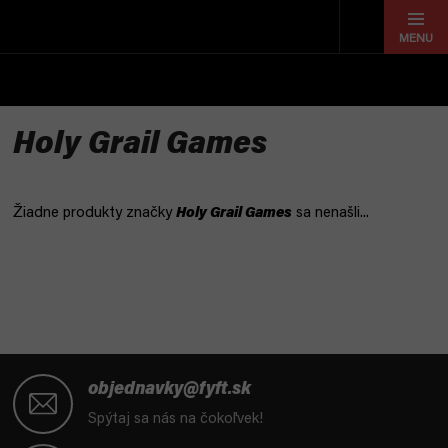
Prejsť
na
obsah
Holy Grail Games
Žiadne produkty značky
Holy Grail Games
sa nenašli...
Z
á
objednavky@fyft.sk
p
Spýtaj sa nás na čokoľvek!
ä