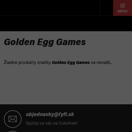
Prejsť
na
obsah
Golden Egg Games
Žiadne produkty značky
Golden Egg Games
sa nenašli...
Z
á
objednavky@fyft.sk
p
Spýtaj sa nás na čokoľvek!
ä