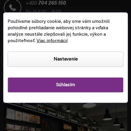
t
+420
704 265 150
i
Po-Pi 8:00 - 16:00
e
Používame súbory cookie, aby sme vám umožnili
pohodlné prehliadanie webovej stránky a vďaka
analýze neustále zlepšovali jej funkcie, výkon a
použiteľnosť.
Viac informácií
ZÁKAZNÍCKY SERVIS
Nastavenie
INFORMÁCIE
Súhlasím
POBOČKA A HERŇA V PRAHE