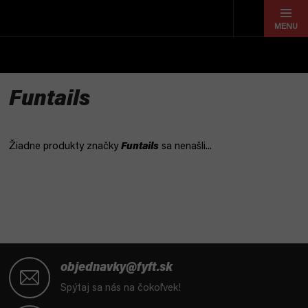
Prejsť
na
obsah
Funtails
Žiadne produkty značky
Funtails
sa nenašli...
Z
á
objednavky@fyft.sk
p
Spýtaj sa nás na čokoľvek!
ä