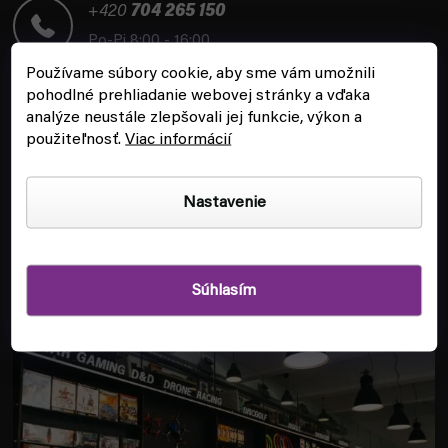
t
+420
704 265 150
i
Po-Pi 8:00 - 16:00
e
Používame súbory cookie, aby sme vám umožnili
pohodlné prehliadanie webovej stránky a vďaka
analýze neustále zlepšovali jej funkcie, výkon a
použiteľnosť.
Viac informácií
ZÁKAZNÍCKY SERVIS
Nastavenie
INFORMÁCIE
Súhlasím
POBOČKA A HERŇA V PRAHE