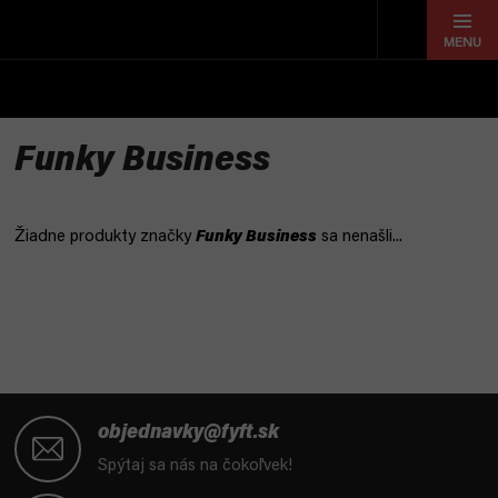
Prejsť
na
obsah
Funky Business
Žiadne produkty značky
Funky Business
sa nenašli...
Z
á
objednavky@fyft.sk
p
Spýtaj sa nás na čokoľvek!
ä