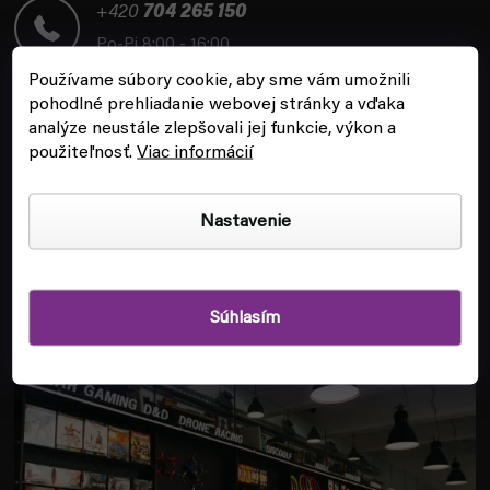
t
+420
704 265 150
i
Po-Pi 8:00 - 16:00
e
Používame súbory cookie, aby sme vám umožnili
pohodlné prehliadanie webovej stránky a vďaka
analýze neustále zlepšovali jej funkcie, výkon a
použiteľnosť.
Viac informácií
ZÁKAZNÍCKY SERVIS
Nastavenie
INFORMÁCIE
Súhlasím
POBOČKA A HERŇA V PRAHE