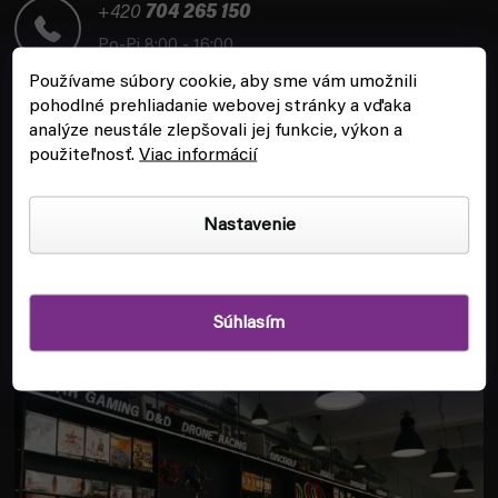
t
+420
704 265 150
i
Po-Pi 8:00 - 16:00
e
Používame súbory cookie, aby sme vám umožnili
pohodlné prehliadanie webovej stránky a vďaka
analýze neustále zlepšovali jej funkcie, výkon a
použiteľnosť.
Viac informácií
ZÁKAZNÍCKY SERVIS
Nastavenie
INFORMÁCIE
Súhlasím
POBOČKA A HERŇA V PRAHE