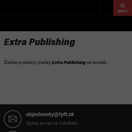
Prejsť
na
obsah
Extra Publishing
Žiadne produkty značky
Extra Publishing
sa nenašli...
Z
á
objednavky@fyft.sk
p
Spýtaj sa nás na čokoľvek!
ä