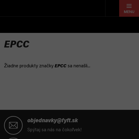
Prejsť
na
obsah
EPCC
Žiadne produkty značky
EPCC
sa nenašli...
Z
á
objednavky@fyft.sk
p
Spýtaj sa nás na čokoľvek!
ä