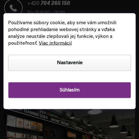
t
+420
704 265 150
i
Po-Pi 8:00 - 16:00
e
Používame súbory cookie, aby sme vám umožnili
pohodlné prehliadanie webovej stránky a vďaka
analýze neustále zlepšovali jej funkcie, výkon a
použiteľnosť.
Viac informácií
ZÁKAZNÍCKY SERVIS
Nastavenie
INFORMÁCIE
Súhlasím
POBOČKA A HERŇA V PRAHE