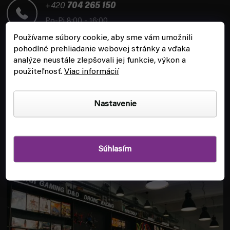
t
+420
704 265 150
i
Po-Pi 8:00 - 16:00
e
Používame súbory cookie, aby sme vám umožnili
pohodlné prehliadanie webovej stránky a vďaka
analýze neustále zlepšovali jej funkcie, výkon a
použiteľnosť.
Viac informácií
ZÁKAZNÍCKY SERVIS
Nastavenie
INFORMÁCIE
Súhlasím
POBOČKA A HERŇA V PRAHE