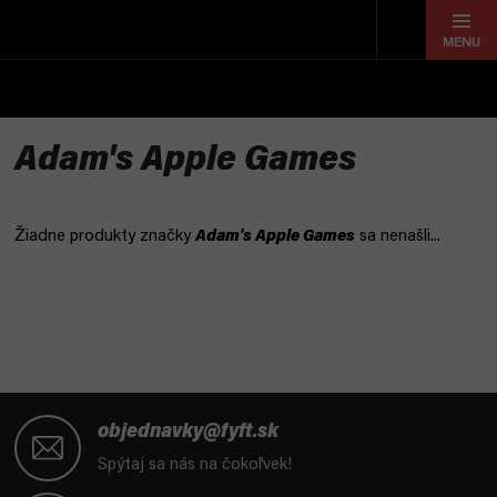
Prejsť
na
obsah
Adam's Apple Games
Žiadne produkty značky
Adam's Apple Games
sa nenašli...
Z
á
objednavky@fyft.sk
p
Spýtaj sa nás na čokoľvek!
ä