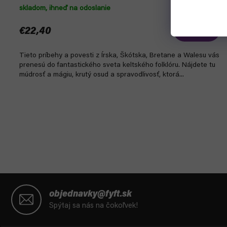
skladom, ihneď na odoslanie
€22,40
Do košíka
Tieto príbehy a povesti z Írska, Škótska, Bretane a Walesu vás
prenesú do fantastického sveta keltského folklóru. Nájdete tu
múdrosť a mágiu, krutý osud a spravodlivosť, ktorá...
Z
á
objednavky@fyft.sk
p
Spýtaj sa nás na čokoľvek!
ä