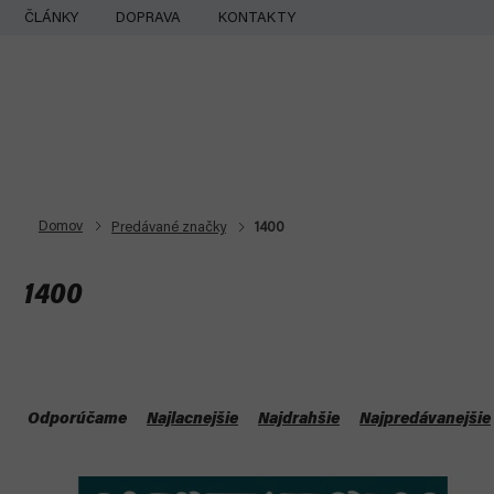
Prejsť
ČLÁNKY
DOPRAVA
KONTAKTY
na
obsah
Domov
Predávané značky
1400
1400
R
a
Odporúčame
Najlacnejšie
Najdrahšie
Najpredávanejšie
d
V
e