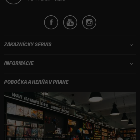
e
ZÁKAZNÍCKY SERVIS
INFORMÁCIE
POBOČKA A HERŇA V PRAHE