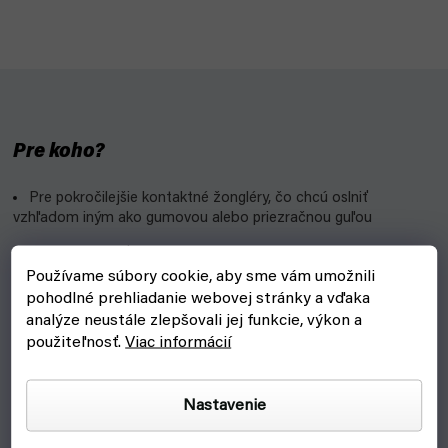
Pre koho?
Pre pokročilejšie kontaktné žongléry, čo chcú oslniť
vzhľadom iným ako gumovou alebo priezračnou guľou
Môže ju použiť aj opatrný začiatočník
Používame súbory cookie, aby sme vám umožnili
pohodlné prehliadanie webovej stránky a vďaka
Prečo?
analýze neustále zlepšovali jej funkcie, výkon a
použiteľnosť.
Viac informácií
Zamatový nepriehľadný povrch dodáva guľu elegantnosti
Pády guľu nerozbijú, ale ušpinia - ak plánuješ vystúpenie,
netrénuj predtým v špinavej telocvični
Nastavenie
Skvelá na vystúpenie a indoor tréning