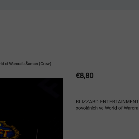
ld of Warcraft: Šaman (Crew)
€8,80
Jednotková
cena:
BLIZZARD ENTERTAINMENT hrdě 
povoláních ve World of Warcra