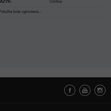
JAZYK
:
Čeština
Položka bola vypredaná…