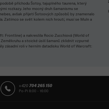
odobě příchodu Šotoy, tajuplného taurena, který
znými rozkazy. Jeho mocný druh šamanismu se
z nebes, avšak přijetí Šotoových způsobů by znamenalo
la. Zatímco se svět kolem nich hroutí, musí se Muln a
: Frontline) a nakreslila Rocio Zucchiová (World of
i Zeměkruhu a stoické úsilí šamanů zklidnit vzpurné
ly zásadní roli v herním datadisku World of Warcraft:
+420
704 265 150
Po-Pi 8:00 - 16:00