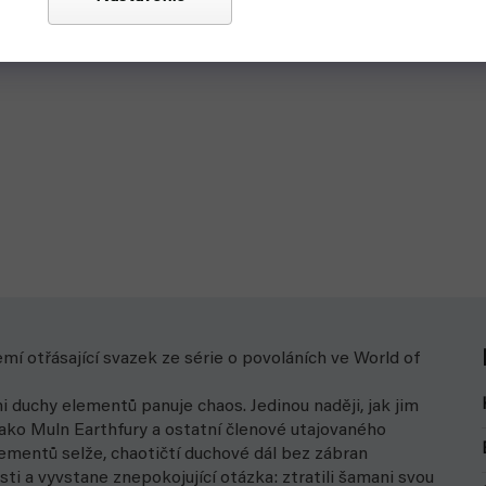
třásající svazek ze série o povoláních ve World of
 duchy elementů panuje chaos. Jedinou naději, jak jim
 jako Muln Earthfury a ostatní členové utajovaného
mentů selže, chaotičtí duchové dál bez zábran
i a vyvstane znepokojující otázka: ztratili šamani svou