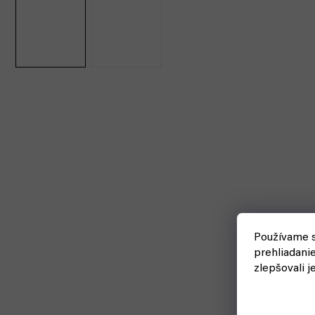
Používame s
prehliadani
zlepšovali j