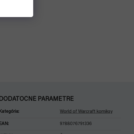
DODATOČNÉ PARAMETRE
Kategória
:
World of Warcraft komiksy
EAN
:
9788076791336