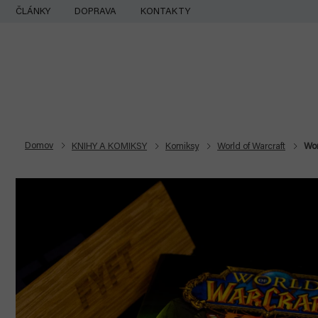
Prejsť
ČLÁNKY
DOPRAVA
KONTAKTY
na
obsah
Domov
KNIHY A KOMIKSY
Komiksy
World of Warcraft
Wor