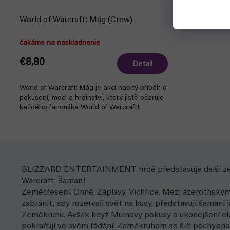
World of Warcraft: Mág (Crew)
čakáme na naskladnenie
€8,80
Detail
World of Warcraft: Mág je akcí nabitý příběh o
pokušení, moci a hrdinství, který jistě očaruje
každého fanouška World of Warcraft!
BLIZZARD ENTERTAINMENT hrdě představuje další zemí o
Warcraft: Šaman!
Zemětřesení. Ohně. Záplavy. Vichřice. Mezi azerothskými
zabránit, aby rozervali svět na kusy, představují šamani
Zeměkruhu. Avšak když Mulnovy pokusy o ukonejšení ele
pokračují ve svém řádění. Zeměkruhem se šíří pochybnost