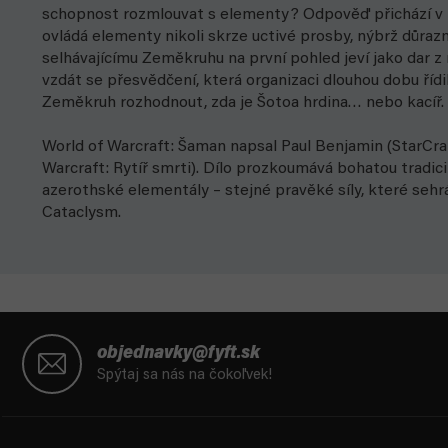
schopnost rozmlouvat s elementy? Odpověď přichází v p
ovládá elementy nikoli skrze uctivé prosby, nýbrž důra
selhávajícímu Zeměkruhu na první pohled jeví jako dar 
vzdát se přesvědčení, která organizaci dlouhou dobu řídi
Zeměkruh rozhodnout, zda je Šotoa hrdina… nebo kacíř.
World of Warcraft: Šaman napsal Paul Benjamin (StarCraft
Warcraft: Rytíř smrti). Dílo prozkoumává bohatou tradic
azerothské elementály – stejné pravěké síly, které sehrá
Cataclysm.
Z
á
objednavky@fyft.sk
p
Spýtaj sa nás na čokoľvek!
ä
t
i