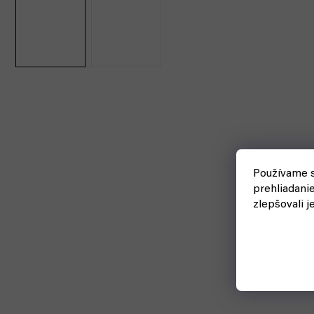
Používame s
prehliadani
zlepšovali j