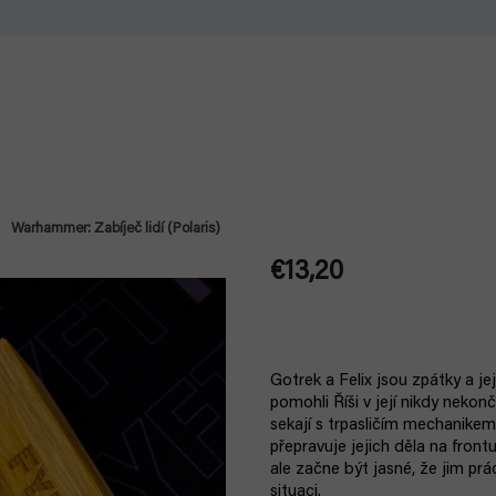
Warhammer: Zabíječ lidí (Polaris)
€13,20
Jednotková
cena:
Gotrek a Felix jsou zpátky a je
pomohli Říši v její nikdy neko
sekají s trpasličím mechanike
přepravuje jejich děla na front
ale začne být jasné, že jim prá
situaci.