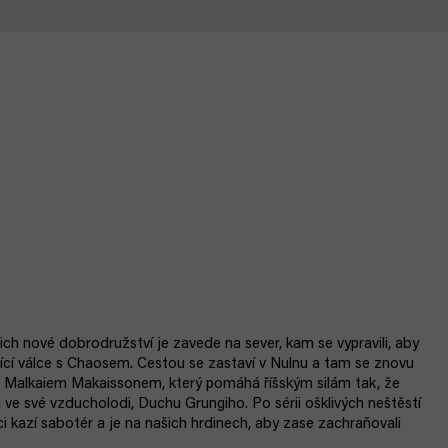
jich nové dobrodružství je zavede na sever, kam se vypravili, aby
nčící válce s Chaosem. Cestou se zastaví v Nulnu a tam se znovu
m Malkaiem Makaissonem, který pomáhá říšským silám tak, že
u ve své vzducholodi, Duchu Grungiho. Po sérii ošklivých neštěstí
ci kazí sabotér a je na našich hrdinech, aby zase zachraňovali