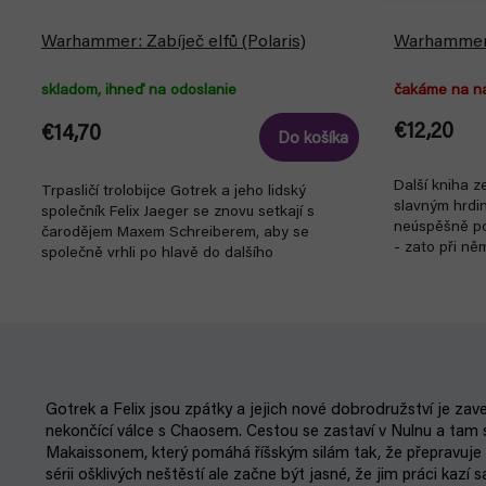
Warhammer: Zabíječ elfů (Polaris)
Warhammer: 
skladom, ihneď na odoslanie
čakáme na n
€12,20
€14,70
Do košíka
Další kniha z
Trpasličí trolobijce Gotrek a jeho lidský
slavným hrdin
společník Felix Jaeger se znovu setkají s
neúspěšně pok
čarodějem Maxem Schreiberem, aby se
- zato při ně
společně vrhli po hlavě do dalšího
dobrodružství....
Gotrek a Felix jsou zpátky a jejich nové dobrodružství je zaved
nekončící válce s Chaosem. Cestou se zastaví v Nulnu a tam
Makaissonem, který pomáhá říšským silám tak, že přepravuje 
sérii ošklivých neštěstí ale začne být jasné, že jim práci kazí 