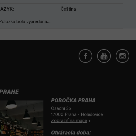
JAZYK
:
Čeština
Položka bola vypredaná…
 PRAHE
POBOČKA PRAHA
Osadní 35
17000 Praha - Holešovice
Zobraziť na mape
Otváracia doba: