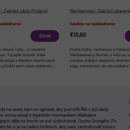
Zabíječ obrů (Polaris)
Warhammer: Zabíječ skavenů 
askladnenie
čakáme na naskladnenie
€15,60
Detail
e slavné řady - s neméně
Druhá kniha Gotrekovi a Felixoci
ou. Trpaslík Gotrek stále
Warhammeru. Gotrek a Felix se vr
račuje v hledání vlastní smrti
románu Zabíječ skavenů, druhém 
m přináší smrt všem ostatním....
ságy zasazeném do obrovského
Nulnu....
e na sever, kam se vypravili, aby pomohli Říši v její nikdy
 se znovu sekají s trpasličím mechanikem Malkaiem
jejich děla na frontu ve své vzducholodi, Duchu Grungiho. Po
sabotér a je na našich hrdinech, aby zase zachraňovali situaci.