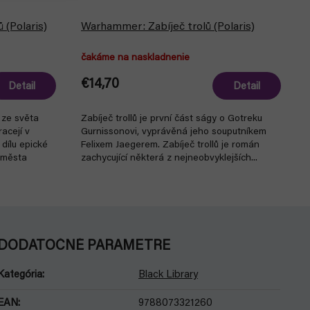
(Polaris)
Warhammer: Zabíječ trolů (Polaris)
čakáme na naskladnenie
€14,70
Detail
Detail
 ze světa
Zabíječ trollů je první část ságy o Gotreku
acejí v
Gurnissonovi, vyprávěná jeho souputníkem
dílu epické
Felixem Jaegerem. Zabíječ trollů je román
 města
zachycující některá z nejneobvyklejších...
DODATOČNÉ PARAMETRE
Kategória
:
Black Library
EAN
:
9788073321260