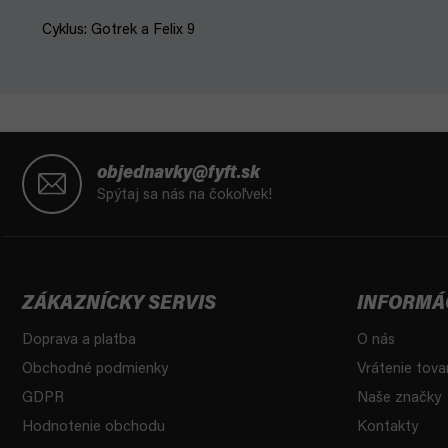
Cyklus: Gotrek a Felix 9
Z
á
objednavky@fyft.sk
p
Spýtaj sa nás na čokoľvek!
ä
t
i
e
ZÁKAZNÍCKY SERVIS
INFORMÁ
Doprava a platba
O nás
Obchodné podmienky
Vrátenie tova
GDPR
Naše značky
Hodnotenie obchodu
Kontakty