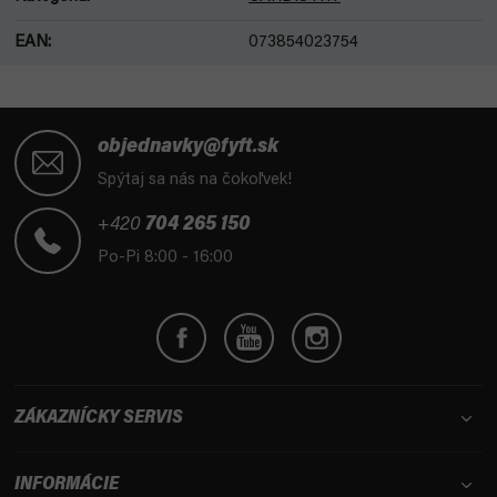
EAN
:
073854023754
Z
á
objednavky@fyft.sk
p
Spýtaj sa nás na čokoľvek!
ä
t
+420
704 265 150
i
Po-Pi 8:00 - 16:00
e
ZÁKAZNÍCKY SERVIS
INFORMÁCIE