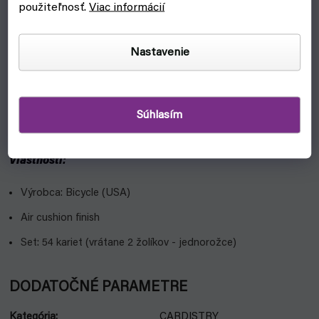
použiteľnosť.
Viac informácií
Prečo?
Nastavenie
Všetky karty sú ladené do modrej, mýtickej farby - na reverze
(zadnej strane kariet) motívy jednorožcov, z prednej strany
klasickej karty a namiesto žolíkov opäť jednorožci
Výrobca Bicycle je jeden z najlepších na trhu s tradíciou viac
Súhlasím
ako 130 rokov
Vlastnosti:
Výrobca: Bicycle (USA)
Air cushion finish
Set: 54 kariet (vrátane 2 žolíkov - jednorožce)
DODATOČNÉ PARAMETRE
Kategória
:
CARDISTRY