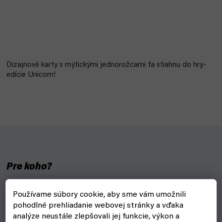
Dizajnové karty s mýtickými jednorožcami ťa stiahnu do hry-
edície Unicorn!
Pre koho?
Unicorn edícia je ideálna pre fanúšikov Bicycle, dizajn ocenia
Používame súbory cookie, aby sme vám umožnili
zberatelia aj kúzelníci
pohodlné prehliadanie webovej stránky a vďaka
analýze neustále zlepšovali jej funkcie, výkon a
Jednorožci (Unicorns) sa určite zapáčia aj deťom