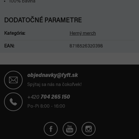
100% bavlna
DODATOČNÉ PARAMETRE
Kategória
:
Herný merch
EAN
:
8718526320398
Z
á
objednavky@fyft.sk
p
Spýtaj sa nás na čokoľvek!
ä
t
+420
704 265 150
i
Po-Pi 8:00 - 16:00
e