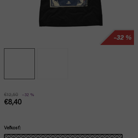
–32 %
€12,50
–32 %
€8,40
Jednotková
cena:
Veľkosť