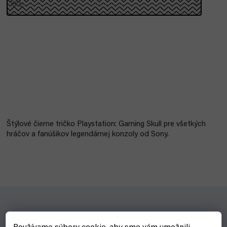
Štýlové čierne tričko Playstation: Gaming Skull pre všetkých
hráčov a fanúšikov legendárnej konzoly od Sony.