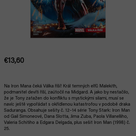
€13,60
Jednotková
cena:
Na Iron Mana čeká Válka říší! Král temných elfů Malekith,
podmanitel devíti říší, zaútočil na Midgard. A jako by nestačilo,
že je Tony zatažen do konfliktu s mystickými silami, musí se
navíc ještě vypořádat s okřídlenou katastrofou v podobě draka
Saduranga. Obsahuje sešity č. 12–14 série Tony Stark: Iron Man
od Gail Simoneové, Dana Slotta, Jima Zuba, Paola Villanelliho,
Valeria Schitiho a Edgara Delgada, plus sešit Iron Man (1998) č.
25.