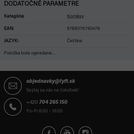
DODATOČNÉ PARAMETRE
Kategória
:
Komiksy
EAN
:
9788076790476
JAZYK
:
Čeština
Položka bola vypredaná…
Z
á
objednavky@fyft.sk
p
Spýtaj sa nás na čokoľvek!
ä
t
+420
704 265 150
i
Po-Pi 8:00 - 16:00
e