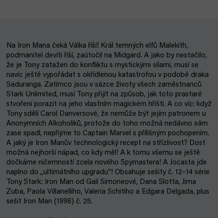
Na Iron Mana čeká Válka říší! Král temných elfů Malekith,
podmanitel devíti říší, zaútočil na Midgard. A jako by nestačilo,
že je Tony zatažen do konfliktu s mystickými silami, musí se
navíc ještě vypořádat s okřídlenou katastrofou v podobě draka
Saduranga. Zatímco jsou v sázce životy všech zaměstnanců
Stark Unlimited, musí Tony přijít na způsob, jak toto prastaré
stvoření porazit na jeho vlastním magickém hřišti. A co víc: když
Tony sdělí Carol Danversové, že nemůže být jejím patronem u
Anonymních Alkoholiků, protože do toho možná nedávno sám
zase spadl, nepřijme to Captain Marvel s přílišným pochopením.
A jaký je Iron Manův technologický recept na střízlivost? Dost
možná nejhorší nápad, co kdy měl! A k tomu všemu se ještě
dočkáme ničemností zcela nového Spymastera! A Jocasta jde
naplno do „ultimátního upgradu“! Obsahuje sešity č. 12–14 série
Tony Stark: Iron Man od Gail Simoneové, Dana Slotta, Jima
Zuba, Paola Villanelliho, Valeria Schitiho a Edgara Delgada, plus
sešit Iron Man (1998) č. 25.