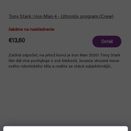
Tony Stark: Iron Man 4 - Ultronův program (Crew)
čakáme na naskladnenie
€13,60
Detail
Začíná odpočet, na jehož konci je Iron Man 2020! Tony Stark
čím dál více pochybuje o své lidskosti, Jocasta zkoumá meze
svého robotického těla a realita se stává subjektivnější...