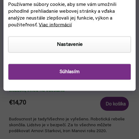
Používame súbory cookie, aby sme vám umožnili
pohodlné prehliadanie webovej stránky a vďaka
analýze neustále zlepšovali jej funkcie, výkon a
použiteľnosť.
Viac informácií
Nastavenie
Súhlasím
Iron Man 2020: Roborevoluce (Crew)
skladom, ihneď na odoslanie
€14,70
Do košíka
Budoucnost je tady!Všechno je vyřešeno. Robotická rebelie
skončila. Lidstvo je v bezpečí. Za to všechno můžete
poděkovat Arnovi Starkovi, Iron Manovi roku 2020.