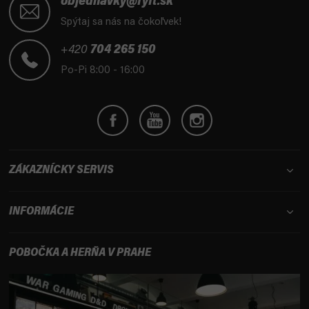
á
objednavky@fyft.sk
p
Spýtaj sa nás na čokoľvek!
ä
t
+420
704 265 150
i
Po-Pi 8:00 - 16:00
e
ZÁKAZNÍCKY SERVIS
INFORMÁCIE
POBOČKA A HERŇA V PRAHE