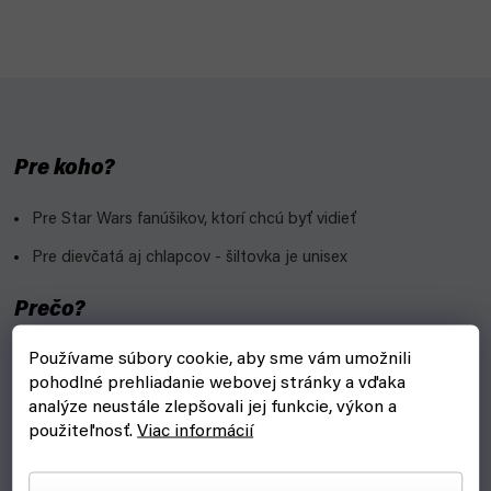
Pre koho?
Pre Star Wars fanúšikov, ktorí chcú byť vidieť
Pre dievčatá aj chlapcov - šiltovka je unisex
Prečo?
Používame súbory cookie, aby sme vám umožnili
Skvelé ako darček - šiltovka je veľmi kvalitná.
pohodlné prehliadanie webovej stránky a vďaka
Veľkosť snapbacku je "one size", teda univerzálna
analýze neustále zlepšovali jej funkcie, výkon a
použiteľnosť.
Viac informácií
Vzadu si môžeš šiltovku prispôsobiť tomu, akú máš veľkú
hlavu. Skrátka si ju utiahni alebo povoľ, ako budeš potrebovať.