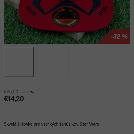
–32 %
€20,90
–32 %
€14,20
Jednotková
cena:
Skvelá šiltovka pre všetkých fanúšikov Star Wars