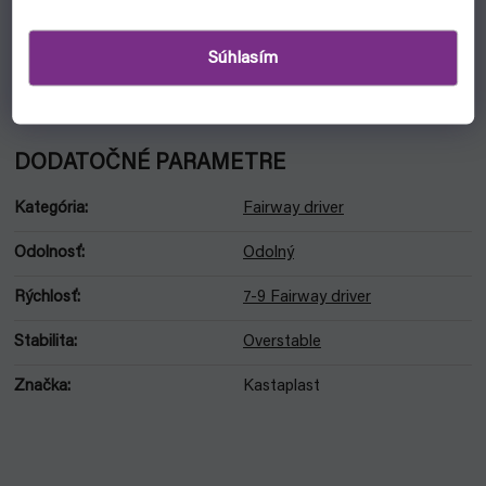
K1 SOFT - pevný, ohybný, vhodný aj do zimy, do mokra, veľmi
Súhlasím
odolný. Predtým ako K2.
K3 - mäkký, pevný, dostupnejší. Časom sa otlčie.
DODATOČNÉ PARAMETRE
Kategória
:
Fairway driver
Odolnosť
:
Odolný
Rýchlosť
:
7-9 Fairway driver
Stabilita
:
Overstable
Značka
:
Kastaplast