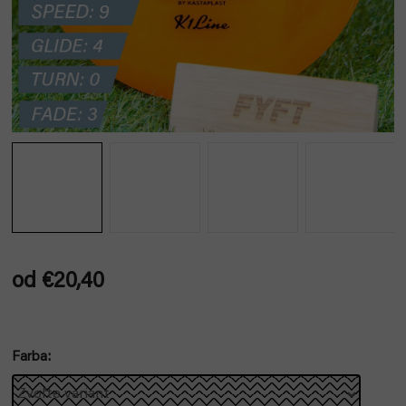
od
€20,40
Jednotková
cena:
Farba