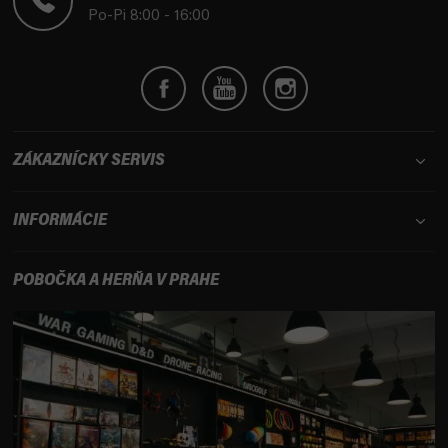
i
Po-Pi 8:00 - 16:00
e
ZÁKAZNÍCKY SERVIS
INFORMÁCIE
POBOČKA A HERŇA V PRAHE