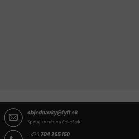
Z
á
objednavky@fyft.sk
p
Spýtaj sa nás na čokoľvek!
ä
t
+420
704 265 150