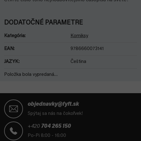
Čtvrté číslo toho nejhoubovitějšího časopisu na světě!
DODATOČNÉ PARAMETRE
Kategória
:
Komiksy
EAN
:
9786660073141
JAZYK
:
Čeština
Položka bola vypredaná…
Z
á
objednavky@fyft.sk
p
Spýtaj sa nás na čokoľvek!
ä
t
+420
704 265 150
i
Po-Pi 8:00 - 16:00