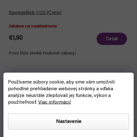
SpongeBob 1/22 (Crew)
čakáme na naskladnenie
€1,90
Detail
První číslo skvělé houbové zábavy!
Používame súbory cookie, aby sme vám umožnili
pohodlné prehliadanie webovej stránky a vďaka
analýze neustále zlepšovali jej funkcie, výkon a
použiteľnosť.
Viac informácií
Nastavenie