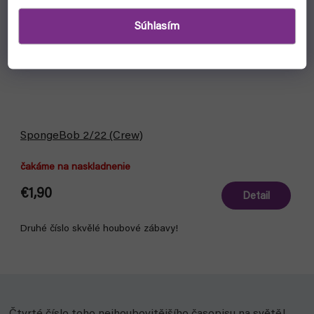
Súhlasím
SpongeBob 2/22 (Crew)
čakáme na naskladnenie
€1,90
Detail
Druhé číslo skvělé houbové zábavy!