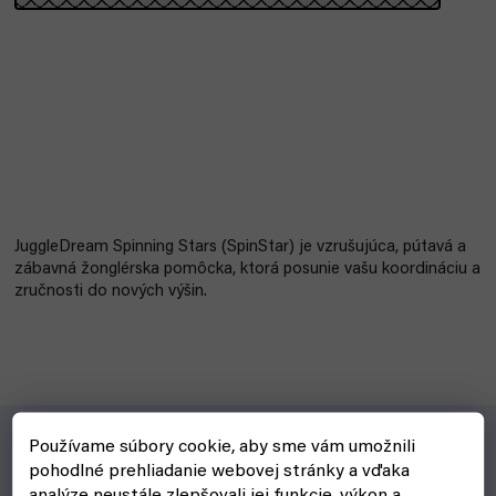
JuggleDream Spinning Stars (SpinStar) je vzrušujúca, pútavá a
zábavná žonglérska pomôcka, ktorá posunie vašu koordináciu a
zručnosti do nových výšin.
Používame súbory cookie, aby sme vám umožnili
pohodlné prehliadanie webovej stránky a vďaka
Pre koho?
analýze neustále zlepšovali jej funkcie, výkon a