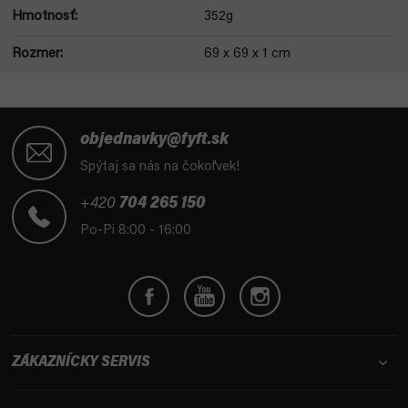
Hmotnosť
:
352g
Rozmer
:
69 x 69 x 1 cm
Z
á
objednavky@fyft.sk
p
Spýtaj sa nás na čokoľvek!
ä
t
+420
704 265 150
i
Po-Pi 8:00 - 16:00
e
ZÁKAZNÍCKY SERVIS