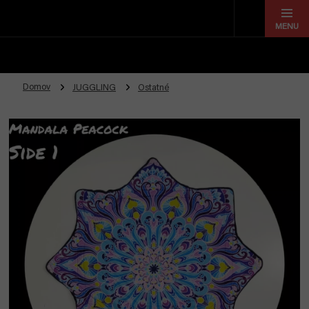
Prejsť
na
obsah
Domov
JUGGLING
Ostatné