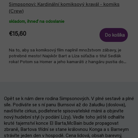
Simpsonovi: Kardinální komiksový kravál - komiks
(Crew)
skladom, ihneď na odoslanie
€15,60
Do košíka
Na to, aby sa komiksový film naplnil množstvom zábavy, je
potrebné mesto! Najskôr Bart a Líza súťažia o titul Sedlák
roka! Potom sa Homer a jeho kamaráti z hangáru pustia do...
Opět se k nám dere rodina Simpsonových. V plné sestavě a plné
síle. Podíváte se s ní panu Burnsovi až do žaludku (doslova),
navštívíte cirkus, podlehnete spisovatelské mánii a objevíte
nový hudební styl (v podání Lízy). Vedle toho ještě odhalíte
kruté tajemství konce El Barta,McBain bude propagovat
zbraně, Bartova třídní se stane královnou Konga a s Barneym
strávíte jeden den v hospodě. Cena lidová, obsah barevný,