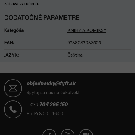
zábava zaručená.
DODATOČNÉ PARAMETRE
Kategória
:
KNIHY A KOMIKSY
EAN
:
9788087083505
JAZYK
:
Čeština
Z
á
objednavky@fyft.sk
p
Spýtaj sa nás na čokoľvek!
ä
t
+420
704 265 150
i
Po-Pi 8:00 - 16:00
e