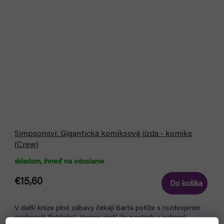
Simpsonovi: Gigantická komiksová jízda - komiks
(Crew)
skladom, ihneď na odoslanie
€15,60
Do košíka
V další knize plné zábavy čekají Barta potíže s rozdvojením
osobnosti (fakticky), Homer zjistí, že poplach v jaderné