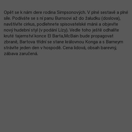
Opět se k nám dere rodina Simpsonových. V plné sestavě a plné
síle. Podíváte se s ní panu Burnsovi až do žaludku (doslova),
navštívíte cirkus, podlehnete spisovatelské mánii a objevíte
nový hudební styl (v podání Lízy). Vedle toho ještě odhalíte
kruté tajemství konce El Barta,McBain bude propagovat
zbraně, Bartova třídní se stane královnou Konga a s Barneym
strávíte jeden den v hospodě. Cena lidová, obsah barevný,
zábava zaručená.