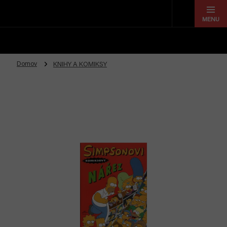
Prejsť
na
obsah
Domov
KNIHY A KOMIKSY