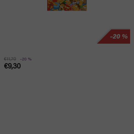
–20 %
€11,70
–20 %
€9,30
Jednotková
cena: