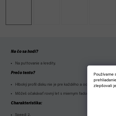
Na čo sa hodí?
Na puttovanie a kredity.
Prečo tento?
Používame s
prehliadani
Hlboký profil disku nie je pre každého a ocenia hlavne hráči
zlepšovali j
Môžeš očakávať rovný let s miernym fadom na konci a zvlád
Charakteristika:
Speed: 2.