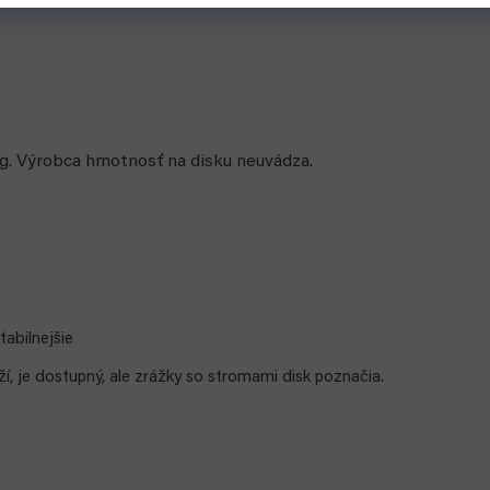
0g. Výrobca hmotnosť na disku neuvádza.
tabilnejšie
ží, je dostupný, ale zrážky so stromami disk poznačia.