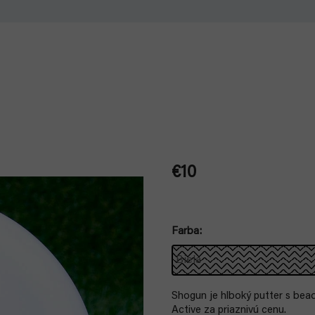
€10
Jednotková
cena:
Farba
Shogun je hlboký putter s bead
Active za priaznivú cenu.