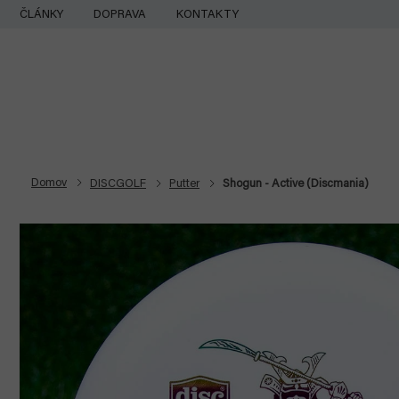
Prejsť
ČLÁNKY
DOPRAVA
KONTAKTY
na
obsah
Domov
DISCGOLF
Putter
Shogun - Active (Discmania)