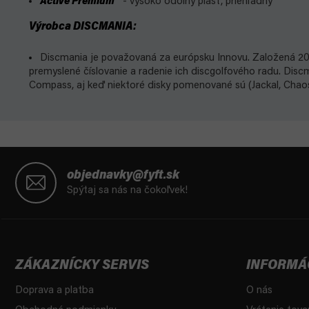
Active Premium
- vysoko odolný plast, priehľadný
Výrobca DISCMANIA:
Discmania je považovaná za európsku Innovu. Založená 200
premyslené číslovanie a radenie ich discgolfového radu. Di
Compass, aj keď niektoré disky pomenované sú (Jackal, Chaos,.
Z
á
objednavky@fyft.sk
p
Spýtaj sa nás na čokoľvek!
ä
t
i
e
ZÁKAZNÍCKY SERVIS
INFORMÁ
Doprava a platba
O nás