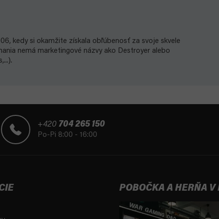
6, kedy si okamžite získala obľúbenosť za svoje skvele
scmania nemá marketingové názvy ako Destroyer alebo
..).
+420
704 265 150
Po-Pi 8:00 - 16:00
CIE
POBOČKA A HERŇA V