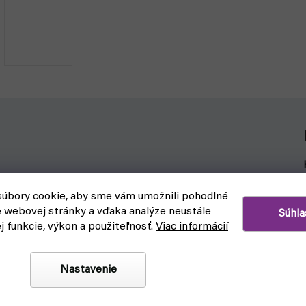
úbory cookie, aby sme vám umožnili pohodlné
e webovej stránky a vďaka analýze neustále
Súhla
 s väčšími rukami.
ej funkcie, výkon a použiteľnosť.
Viac informácií
ne aj nejaký ten vietor.
Nastavenie