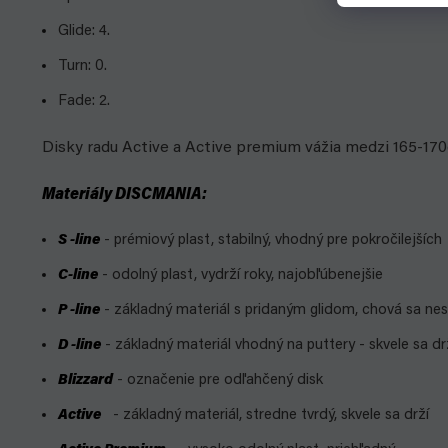
Glide: 4.
Turn: 0.
Fade: 2.
Disky radu Active a Active premium vážia medzi 165-17
Materiály DISCMANIA:
S
-line
- prémiový plast, stabilný, vhodný pre pokročilejších
C-line
- odolný plast, vydrží roky, najobľúbenejšie
P
-line
- základný materiál s pridaným glidom, chová sa nes
D
-line
- základný materiál vhodný na puttery - skvele sa dr
Blizzard
- označenie pre odľahčený disk
Active
- základný materiál, stredne tvrdý, skvele sa drží