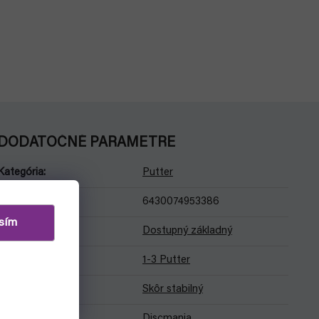
DODATOČNÉ PARAMETRE
Kategória
:
Putter
EAN
:
6430074953386
sím
Odolnosť
:
Dostupný základný
Rýchlosť
:
1-3 Putter
Stabilita
:
Skôr stabilný
Značka
:
Discmania