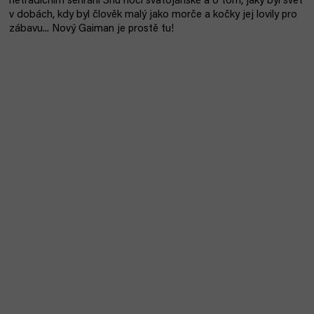
netradičním sehrání Snu noci svatojánské a o tom, jaký byl svět
v dobách, kdy byl člověk malý jako morče a kočky jej lovily pro
zábavu... Nový Gaiman je prostě tu!