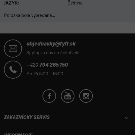
JAZYK
:
Čeština
Položka bola vypredaná…
Z
á
objednavky@fyft.sk
p
Spýtaj sa nás na čokoľvek!
ä
t
+420
704 265 150
i
Po-Pi 8:00 - 16:00
e
ZÁKAZNÍCKY SERVIS