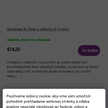
Sandman 6: Báje a odlesky II (Crew)
skladom, ihneď na odoslanie
€14,20
Do košíka
V Bajích a odlescích se ponoříte do světa vládce snů
prostřednictvím šesti úžasných příběhů, ve kterých se životy
zachraňují i ničí, ve kterých dojde na krásné sny i noční
můry,...
Používame súbory cookie, aby sme vám umožnili
pohodlné prehliadanie webovej stránky a vďaka
analýze neustále zlepšovali jej funkcie, výkon a