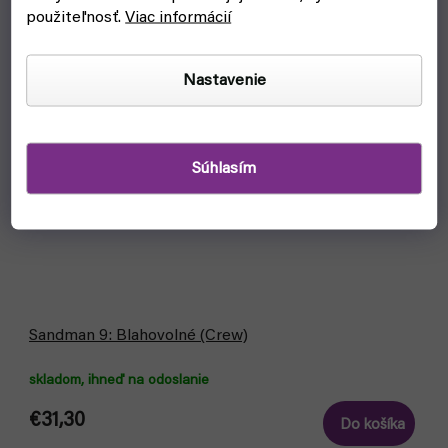
použiteľnosť.
Viac informácií
Nastavenie
Súhlasím
Sandman 9: Blahovolné (Crew)
skladom, ihneď na odoslanie
€31,30
Do košíka