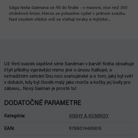
Sága Neila Gaimana se řítí do finále - v masivní, více než 350
stránkové knize, kterou se pokusíme vydat v jednom svazku.
Nad osudem vládce snů se stahují mraky a mýtické...
Už třetí svazek úspěšné série Sandman v barvě! Kniha obsahuje
čtyři příběhy vyprávějící mimo jiné o únosu Kalliopé, o
netradičním sehrání Snu noci svatojánské a o tom, jaký byl svět
v dobách, kdy byl člověk malý jako morče a kočky jej lovily pro
zábavu... Nový Gaiman je prostě tu!
DODATOČNÉ PARAMETRE
Kategória
:
KNIHY A KOMIKSY
EAN
:
9788074495816