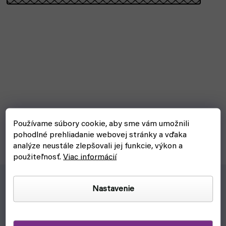
Jednoduchá hračka pre kreatívne deti.
Používame súbory cookie, aby sme vám umožnili
pohodlné prehliadanie webovej stránky a vďaka
analýze neustále zlepšovali jej funkcie, výkon a
použiteľnosť.
Viac informácií
Nastavenie
Prečo?
Vhodné aj pre najmenších