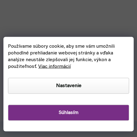
Používame súbory cookie, aby sme vám umožnili
pohodlné prehliadanie webovej stránky a vďaka
Pokémon snapback Jigglypuff - šiltovka (Difuzed)
analýze neustále zlepšovali jej funkcie, výkon a
použiteľnosť.
Viac informácií
skladom, ihneď na odoslanie
€25,50
Do košíka
Nastavenie
Štýlová plyšová snapback šiltovka pre všetkých Pokémon
nadšencov a hlavne Jigglypuffa.
Súhlasím