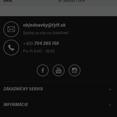
EAN
:
8718526171914
Z
á
objednavky@fyft.sk
p
Spýtaj sa nás na čokoľvek!
ä
t
+420
704 265 150
i
Po-Pi 8:00 - 16:00
e
ZÁKAZNÍCKY SERVIS
INFORMÁCIE