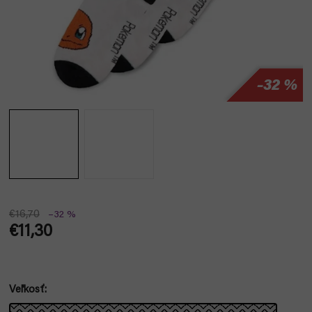
–32 %
€16,70
–32 %
€11,30
Jednotková
cena:
Veľkosť