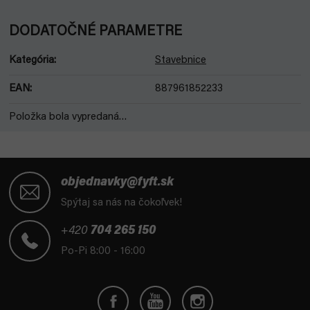
DODATOČNÉ PARAMETRE
Kategória
:
Stavebnice
EAN
:
887961852233
Položka bola vypredaná…
Z
á
objednavky@fyft.sk
p
Spýtaj sa nás na čokoľvek!
ä
t
+420
704 265 150
i
Po-Pi 8:00 - 16:00
e