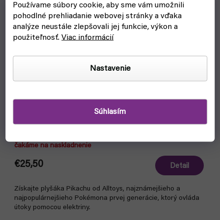
Používame súbory cookie, aby sme vám umožnili
pohodlné prehliadanie webovej stránky a vďaka
analýze neustále zlepšovali jej funkcie, výkon a
použiteľnosť.
Viac informácií
Nastavenie
Súhlasím
Pikachu - Pokémon plyšový 30 cm (Alltoys)
čakáme na naskladnenie
€25,50
Detail
Získajte plyšáka Pikachu od Alltoys, najznámejšieho a
najpopulárnejšieho Pokémona prvej generácie, ktorý ovláda
útoky pomocou elektriny.