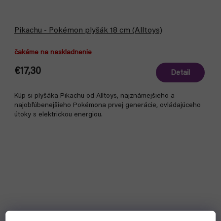
Pikachu - Pokémon plyšák 18 cm (Alltoys)
čakáme na naskladnenie
€17,30
Detail
Kúp si plyšáka Pikachu od Alltoys, najznámejšieho a
najobľúbenejšieho Pokémona prvej generácie, ovládajúceho
útoky s elektrickou energiou.