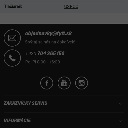
Tlačiareň
:
USPCC
Z
á
objednavky@fyft.sk
p
Spýtaj sa nás na čokoľvek!
ä
t
+420
704 265 150
i
Po-Pi 8:00 - 16:00
e
ZÁKAZNÍCKY SERVIS
INFORMÁCIE