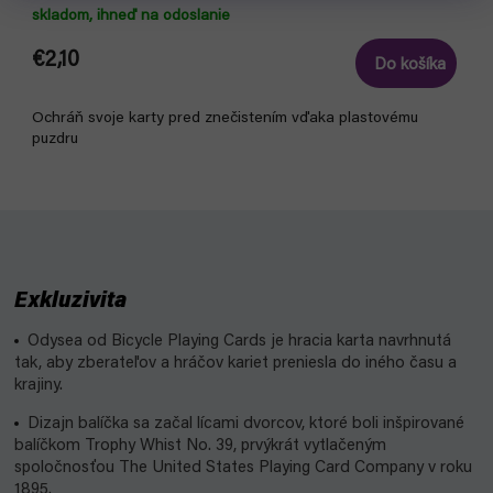
skladom, ihneď na odoslanie
€2,10
Do košíka
Ochráň svoje karty pred znečistením vďaka plastovému
puzdru
Exkluzivita
Odysea od Bicycle Playing Cards je hracia karta navrhnutá
tak, aby zberateľov a hráčov kariet preniesla do iného času a
krajiny.
Dizajn balíčka sa začal lícami dvorcov, ktoré boli inšpirované
balíčkom Trophy Whist No. 39, prvýkrát vytlačeným
spoločnosťou The United States Playing Card Company v roku
1895.