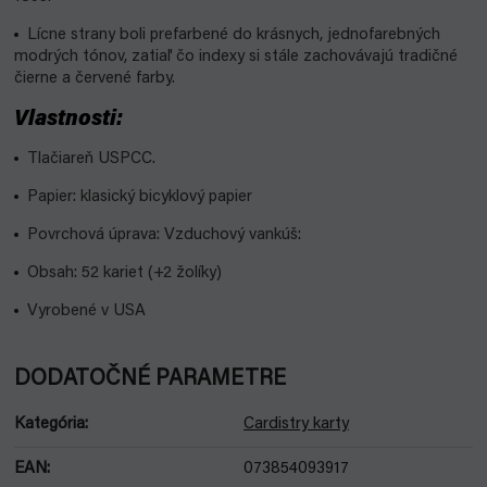
Lícne strany boli prefarbené do krásnych, jednofarebných
modrých tónov, zatiaľ čo indexy si stále zachovávajú tradičné
čierne a červené farby.
Vlastnosti:
Tlačiareň USPCC.
Papier: klasický bicyklový papier
Povrchová úprava: Vzduchový vankúš:
Obsah: 52 kariet (+2 žolíky)
Vyrobené v USA
DODATOČNÉ PARAMETRE
Kategória
:
Cardistry karty
EAN
:
073854093917