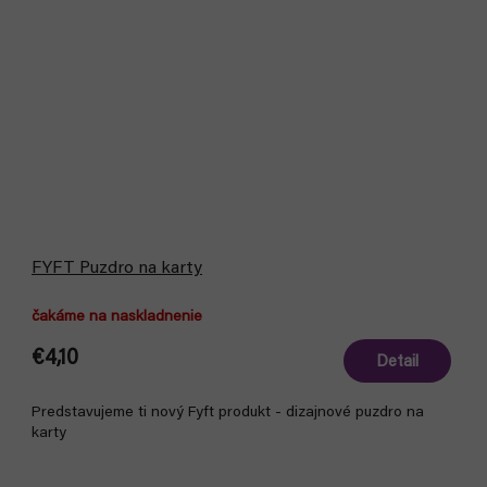
FYFT Puzdro na karty
čakáme na naskladnenie
€4,10
Detail
Predstavujeme ti nový Fyft produkt - dizajnové puzdro na
karty