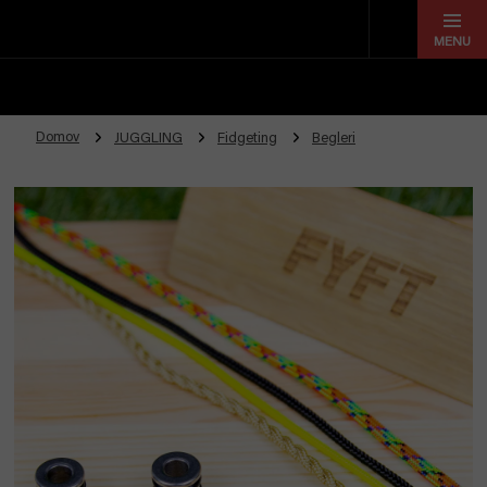
Prejsť
na
obsah
Domov
JUGGLING
Fidgeting
Begleri