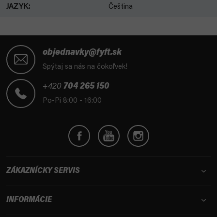
JAZYK
:
Čeština
Z
á
objednavky@fyft.sk
p
Spýtaj sa nás na čokoľvek!
ä
t
+420
704 265 150
i
Po-Pi 8:00 - 16:00
e
ZÁKAZNÍCKY SERVIS
INFORMÁCIE