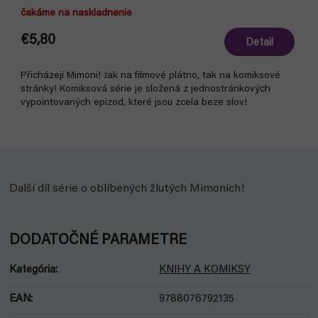
čakáme na naskladnenie
€5,80
Detail
Přicházejí Mimoni! Jak na filmové plátno, tak na komiksové
stránky! Komiksová série je složená z jednostránkových
vypointovaných epizod, které jsou zcela beze slov!
Další díl série o oblíbených žlutých Mimoních!
DODATOČNÉ PARAMETRE
Kategória
:
KNIHY A KOMIKSY
EAN
:
9788076792135