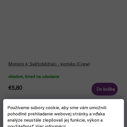
Mimoni 4: Světoběžníci - komiks (Crew)
skladom, ihneď na odoslanie
€5,80
Do košíka
Vracejí se Mimoni! Už se svou čtvrtou knihou, která je
Používame súbory cookie, aby sme vám umožnili
zachycuje v tom nejlepším. Pokud se dá u Mimoňů o tom
pohodlné prehliadanie webovej stránky a vďaka
nejlepším vůbec mluvit.
analýze neustále zlepšovali jej funkcie, výkon a
použiteľnosť.
Viac informácií