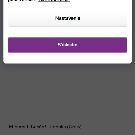
Nastavenie
Súhlasím
Mimoni 1: Banán! - komiks (Crew)