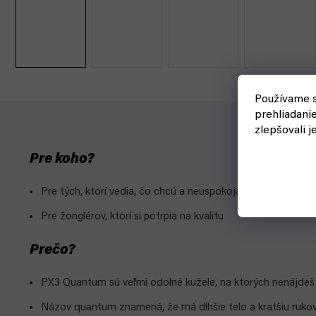
Používame s
prehliadani
zlepšovali j
Pre koho?
Pre tých, ktorí vedia, čo chcú a neuspokoja sa len tak s nie
Pre žonglérov, ktorí si potrpia na kvalitu
Prečo?
PX3 Quantum sú veľmi odolné kužele, na ktorých nenájdeš ži
Názov quantum znamená, že má dlhšie telo a kratšiu rukov