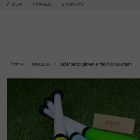
Prejsť
ČLÁNKY
DOPRAVA
KONTAKTY
na
obsah
Domov
JUGGLING
Kužeľ na žonglovanie Play PX3 Quantum