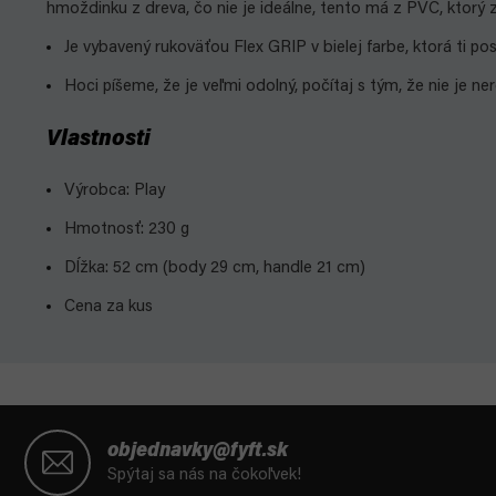
hmoždinku z dreva, čo nie je ideálne, tento má z PVC, ktorý 
Je vybavený rukoväťou Flex GRIP v bielej farbe, ktorá ti posl
Hoci píšeme, že je veľmi odolný, počítaj s tým, že nie je 
Vlastnosti
Výrobca: Play
Hmotnosť: 230 g
Dĺžka: 52 cm (body 29 cm, handle 21 cm)
Cena za kus
Z
á
objednavky@fyft.sk
p
Spýtaj sa nás na čokoľvek!