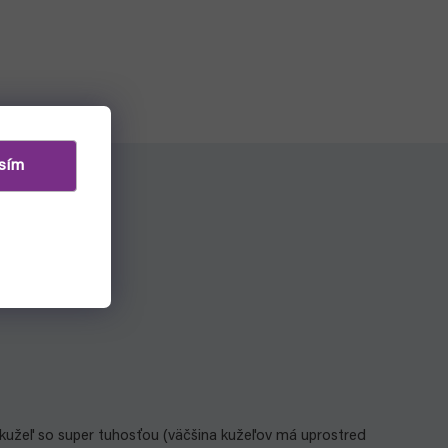
sím
kužeľ so super tuhosťou (väčšina kužeľov má uprostred