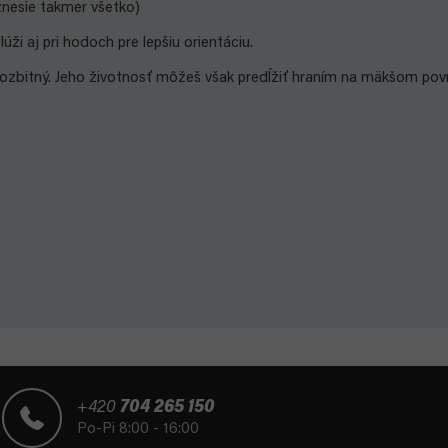
znesie takmer všetko)
úži aj pri hodoch pre lepšiu orientáciu.
nerozbitný. Jeho životnosť môžeš však predĺžiť hraním na mäkšom po
+420
704 265 150
Po-Pi 8:00 - 16:00