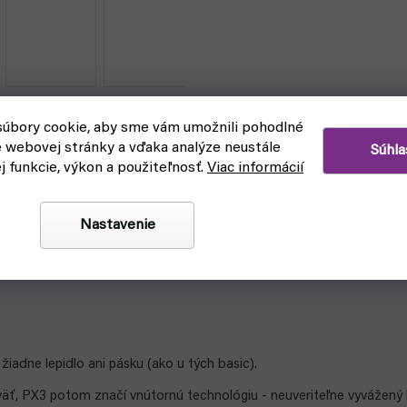
úbory cookie, aby sme vám umožnili pohodlné
e webovej stránky a vďaka analýze neustále
Súhla
ej funkcie, výkon a použiteľnosť.
Viac informácií
Nastavenie
čím
adne lepidlo ani pásku (ako u tých basic).
äť, PX3 potom značí vnútornú technológiu - neuveriteľne vyvážený 