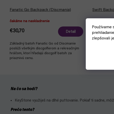
Fanatic Go Backpack (Discmania)
Swift Backp
čakáme na naskladnenie
čakáme na n
Používame s
€30,70
€41,90
Detail
prehliadani
zlepšovali j
Základný batoh Fanatic Go od Discmanie
Swift Backpac
poslúži všetkým discgolferom a rekreačným
kompaktný ba
hráčom, ktorí hľadajú discgolf batoh za
priaznivú cenu.
Na čo sa hodí?
KeyStone využiješ na dlhé puttovanie. Pokiaľ ti sadne, môže
Prečo tento?