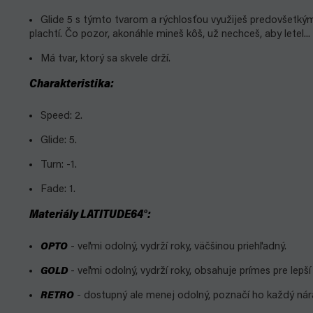
Glide 5 s týmto tvarom a rýchlosťou využiješ predovšetkým
plachtí. Čo pozor, akonáhle mineš kôš, už nechceš, aby letel...
Má tvar, ktorý sa skvele drží.
Charakteristika:
Speed: 2.
Glide: 5.
Turn: -1.
Fade: 1.
Materiály LATITUDE64°:
OPTO
- veľmi odolný, vydrží roky, väčšinou priehľadný.
GOLD
- veľmi odolný, vydrží roky, obsahuje prímes pre lepší
RETRO
- dostupný ale menej odolný, poznačí ho každý nára