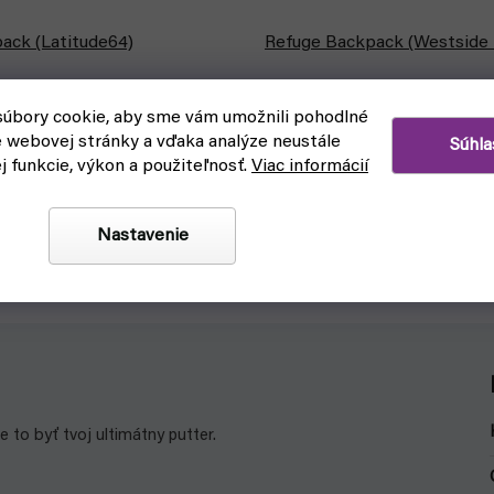
ack (Latitude64)
Refuge Backpack (Westside 
askladnenie
čakáme na naskladnenie
úbory cookie, aby sme vám umožnili pohodlné
€83,90
Detail
e webovej stránky a vďaka analýze neustále
Súhla
ej funkcie, výkon a použiteľnosť.
Viac informácií
k je praktický, ľahký a
Refuge Backpack od Westside Di
toh pre všetkých discgolferov
kompaktný batoh na discgolf, kto
ako začínajúci aj ako pokročilý hr
Nastavenie
 to byť tvoj ultimátny putter.