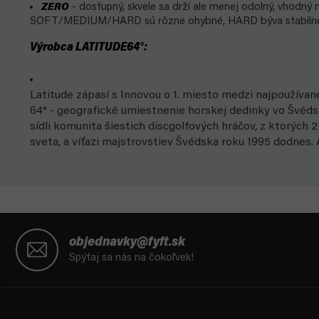
ZERO
- dostupný, skvele sa drží ale menej odolný, vhodný n
SOFT/MEDIUM/HARD sú rôzne ohybné, HARD býva stabilnej
Výrobca LATITUDE64°:
Latitude zápasí s Innovou o 1. miesto medzi najpoužíva
64° - geografické umiestnenie horskej dedinky vo Švéds
sídli komunita šiestich discgolfových hráčov, z ktorých 2 
sveta, a víťazi majstrovstiev Švédska roku 1995 dodnes. A
Z
á
objednavky@fyft.sk
p
Spýtaj sa nás na čokoľvek!
ä
t
i