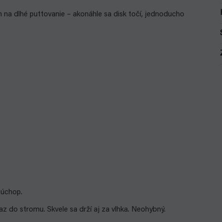
 na dlhé puttovanie – akonáhle sa disk točí, jednoducho
 úchop.
z do stromu. Skvele sa drží aj za vlhka. Neohybný.