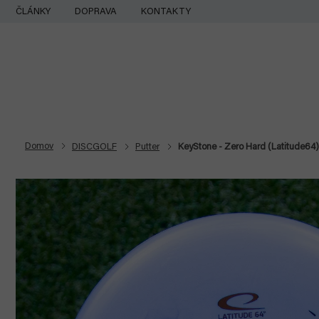
Prejsť
ČLÁNKY
DOPRAVA
KONTAKTY
na
obsah
Domov
DISCGOLF
Putter
KeyStone - Zero Hard (Latitude64)