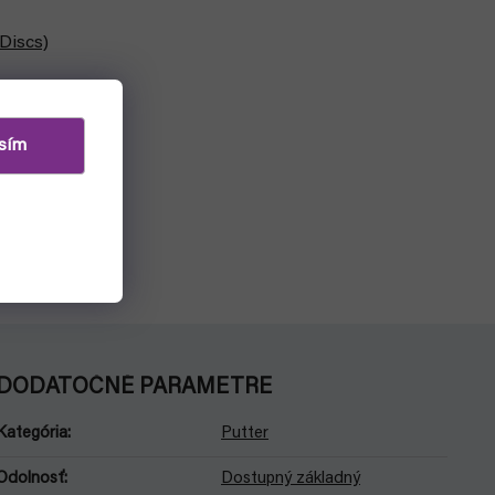
Discs)
Detail
sím
scs je
rý využiješ
áč.
DODATOČNÉ PARAMETRE
Kategória
:
Putter
Odolnosť
:
Dostupný základný