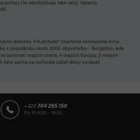
a puttery (tie neschytávajú také rany). Varianty
ší.
nejšími diskami. 64Latitude° znamená zemepisná šírka
ku s populáciou okolo 2000 obyvateľov - Bergsbyn, kde
sú juniorskí majstri sveta, 4 majstri Európy, 2 majstri
 táto partia sa rozhodla začať disky vyrábať.
+420
704 265 150
Po-Pi 8:00 - 16:00