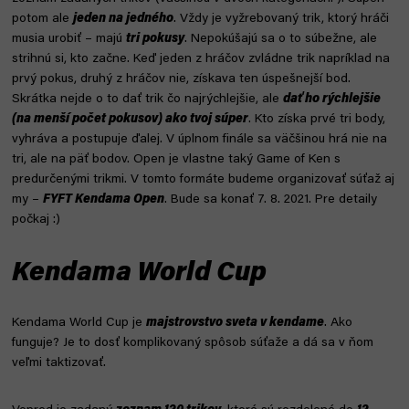
potom ale
jeden na jedného
. Vždy je vyžrebovaný trik, ktorý hráči
musia urobiť – majú
tri pokusy
. Nepokúšajú sa o to súbežne, ale
strihnú si, kto začne. Keď jeden z hráčov zvládne trik napríklad na
prvý pokus, druhý z hráčov nie, získava ten úspešnejší bod.
Skrátka nejde o to dať trik čo najrýchlejšie, ale
dať ho rýchlejšie
(na menší počet pokusov) ako tvoj súper
. Kto získa prvé tri body,
vyhráva a postupuje ďalej. V úplnom finále sa väčšinou hrá nie na
tri, ale na päť bodov. Open je vlastne taký Game of Ken s
predurčenými trikmi. V tomto formáte budeme organizovať súťaž aj
my –
FYFT Kendama Open
. Bude sa konať 7. 8. 2021. Pre detaily
počkaj :)
Kendama World Cup
Kendama World Cup je
majstrovstvo sveta v kendame
. Ako
funguje? Je to dosť komplikovaný spôsob súťaže a dá sa v ňom
veľmi taktizovať.