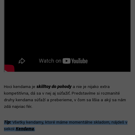
Hoci kendama je
skilltoy do pohody
a nie je nijako extra
kompetitívna, dá sa v nej aj súťažiť. Predstavíme si rozmanité
druhy kendama súťaží a preberieme, v čom sa líšia a aký sa nám
zdá najviac fér.
Tip:
Všetky kendamy, ktoré máme momentálne skladom, nájdeš v
sekcii
Kendama
.