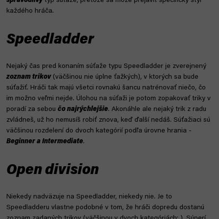
spravodlivý
typ súťaže, pretože sa môže prejaviť špecifický štýl
každého hráča.
Speedladder
Nejaký čas pred konaním súťaže typu Speedladder je zverejnený
zoznam trikov
(väčšinou nie úplne ťažkých), v ktorých sa bude
súťažiť. Hráči tak majú všetci rovnakú šancu natrénovať niečo, čo
im možno veľmi nejde. Úlohou na súťaži je potom zopakovať triky v
poradí za sebou
čo najrýchlejšie
. Akonáhle ale nejaký trik z radu
zvládneš, už ho nemusíš robiť znova, keď ďalší nedáš. Súťažiaci sú
väčšinou rozdelení do dvoch kategórií podľa úrovne hrania -
Beginner a Intermediate
.
Open division
Niekedy nadväzuje na Speedladder, niekedy nie. Je to
Speedladderu vlastne podobné v tom, že hráči dopredu dostanú
zoznam zadaných trikov (väčšinou v dvoch kategóriách:
). Súperí