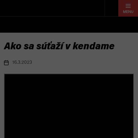
Prejsť
na
obsah
Ako sa súťaží v kendame
16.3.2023