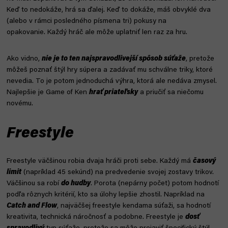
Keď to nedokáže, hrá sa ďalej. Keď to dokáže, máš obvyklé dva
(alebo v rámci posledného písmena tri) pokusy na
opakovanie.
Každý hráč ale môže uplatniť len raz za hru.
Ako vidno,
nie je to ten najspravodlivejší spôsob súťaže
, pretože
môžeš poznať štýl hry súpera a zadávať mu schválne triky, ktoré
nevedia. To je potom jednoduchá výhra, ktorá ale nedáva zmysel.
Najlepšie je Game of Ken
hrať priateľsky
a priučiť sa niečomu
novému.
Freestyle
Freestyle väčšinou robia dvaja hráči proti sebe. Každý má
časový
limit
(napríklad 45 sekúnd) na predvedenie svojej zostavy trikov.
Väčšinou sa robí
do hudby
. Porota (nepárny počet) potom hodnotí
podľa rôznych kritérií, kto sa úlohy lepšie zhostil. Napríklad na
Catch and Flow
, najväčšej freestyle kendama súťaži, sa hodnotí
kreativita, technická náročnosť a podobne. Freestyle je
dosť