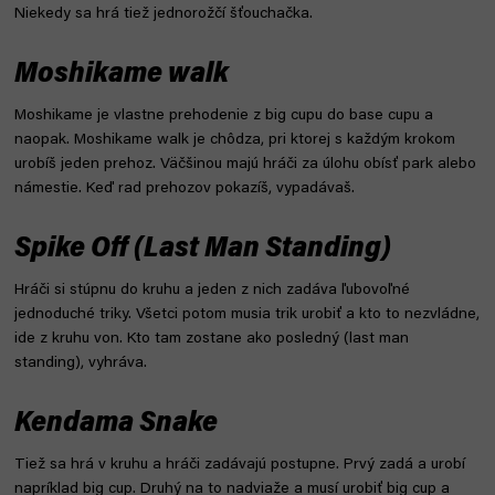
Niekedy sa hrá tiež jednorožčí šťouchačka.
Moshikame walk
Moshikame je vlastne prehodenie z big cupu do base cupu a
naopak. Moshikame walk je chôdza, pri ktorej s každým krokom
urobíš jeden prehoz. Väčšinou majú hráči za úlohu obísť park alebo
námestie. Keď rad prehozov pokazíš, vypadávaš.
Spike Off (Last Man Standing)
Hráči si stúpnu do kruhu a jeden z nich zadáva ľubovoľné
jednoduché triky. Všetci potom musia trik urobiť a kto to nezvládne,
ide z kruhu von. Kto tam zostane ako posledný (last man
standing), vyhráva.
Kendama Snake
Tiež sa hrá v kruhu a hráči zadávajú postupne. Prvý zadá a urobí
napríklad big cup. Druhý na to nadviaže a musí urobiť big cup a