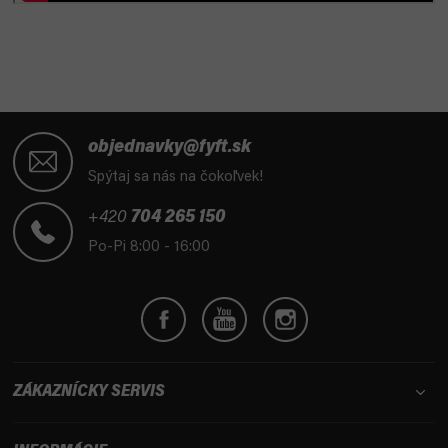
Z
á
objednavky@fyft.sk
p
Spýtaj sa nás na čokoľvek!
ä
t
+420
704 265 150
i
Po-Pi 8:00 - 16:00
e
ZÁKAZNÍCKY SERVIS