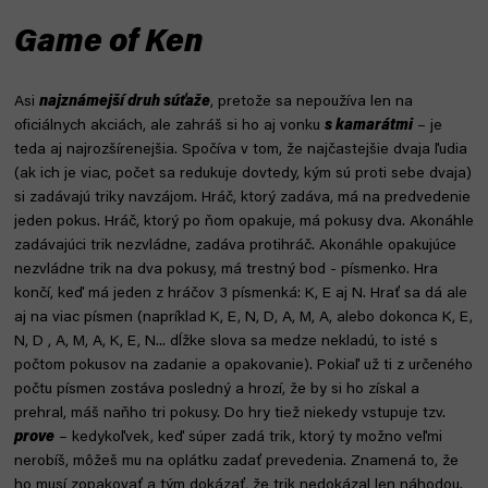
Game of Ken
Asi
najznámejší druh súťaže
, pretože sa nepoužíva len na
oficiálnych akciách, ale zahráš si ho aj vonku
s kamarátmi
– je
teda aj najrozšírenejšia. Spočíva v tom, že najčastejšie dvaja ľudia
(ak ich je viac, počet sa redukuje dovtedy, kým sú proti sebe dvaja)
si zadávajú triky navzájom. Hráč, ktorý zadáva, má na predvedenie
jeden pokus. Hráč, ktorý po ňom opakuje, má pokusy dva. Akonáhle
zadávajúci trik nezvládne, zadáva protihráč. Akonáhle opakujúce
nezvládne trik na dva pokusy, má trestný bod - písmenko. Hra
končí, keď má jeden z hráčov 3 písmenká: K, E aj N. Hrať sa dá ale
aj na viac písmen (napríklad K, E, N, D, A, M, A, alebo dokonca K, E,
N, D , A, M, A, K, E, N... dĺžke slova sa medze nekladú, to isté s
počtom pokusov na zadanie a opakovanie). Pokiaľ už ti z určeného
počtu písmen zostáva posledný a hrozí, že by si ho získal a
prehral, máš naňho tri pokusy. Do hry tiež niekedy vstupuje tzv.
prove
– kedykoľvek, keď súper zadá trik, ktorý ty možno veľmi
nerobíš, môžeš mu na oplátku zadať prevedenia. Znamená to, že
ho musí zopakovať a tým dokázať, že trik nedokázal len náhodou.