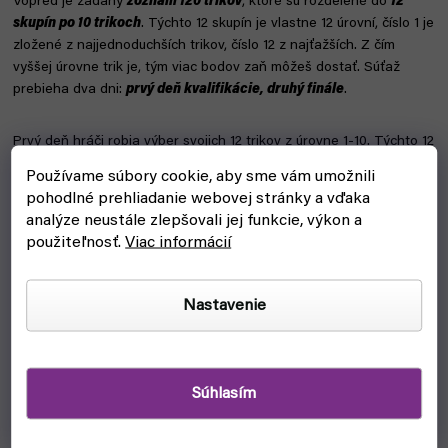
Vopred je zadaný
zoznam 120 trikov
, ktoré sú rozdelené do
12
skupín po 10 trikoch
. Týchto 12 skupín je vlastne 12 úrovní, číslo 1 je
zložené z najjednoduchších trikov, číslo 12 z najťažších. Z čím
vyššej úrovne trik je, tým viac bodov zaň môžeš dostať. Súťaž
prebieha dva dni:
prvý deň kvalifikácie, druhý finále
.
Prvý deň hráči robia výber svojich 12 trikov z úrovne 1-10. Týchto 12
trikov je rozdelených na dve kolá po 6 trikoch. Na každé kolo má
Používame súbory cookie, aby sme vám umožnili
hráč 3 minúty. Cieľom je dokončiť počas kola
čo najviac trikov
. Za
pohodlné prehliadanie webovej stránky a vďaka
každý trik potom dostaneš určitý počet bodov - za trik úrovne 6
analýze neustále zlepšovali jej funkcie, výkon a
dostaneš 6 bodov. Top 25 hráčov postupuje do finále.
použiteľnosť.
Viac informácií
Druhý deň má každý hráč opäť tri minúty a môže urobiť
neobmedzený počet trikov úrovní 3 až 12
Nastavenie
. Cieľom je teda získať čo
najviac bodov a tento deň sa body dávajú „na druhú“. Ak teda
urobím trik úrovne tri, dostanem zaň nie tri, ale deväť bodov. Pri
úrovni 11 potom dostaneš 151 bodov a pri úrovni 12 194 bodov. Tu už
sa dá taktizovať: buď budem robiť tie najťažšie triky a keď ich
Súhlasím
všetky zvládnem, pôjdem potom čo najviac tých úplne
jednoduchých. Triky samozrejme nesmieš opakovať.