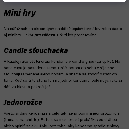
Mini hry
Na súťažiach sa okrem tých najdôležitejších formátov robia často
aj minihry – skôr
pre zábavu
. Pár ti ich predstavíme.
Candle šťouchačka
V každej ruke všetci držia kendamu v candle gripu (za spike). Na
base cupu je posadená tama. Hráči potom do seba vzájomne
šťouchají ramenami alebo nohami a snažia sa zhodiť ostatným
tamu. Keď sa ti to stane len na jednej kendame, položíš ju, ruku si
dáš za hlavu a pokračuješ.
Jednorožce
Všetci si dajú kendamu na čelo tak, že pripomína jednorožčí roh
(tama je na chrbte). Potom sa musí prejsť prekážkovou dráhou
alebo splniť nejakú úlohu bez toho, aby kendama spadla z hlavy.