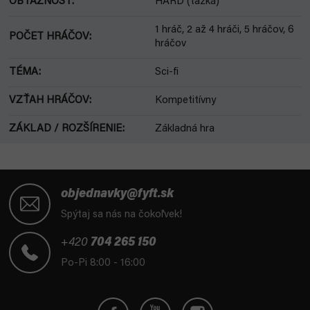
OBŤAŽNOSŤ
:
HARD (ťažká)
1 hráč, 2 až 4 hráči, 5 hráčov, 6
POČET HRÁČOV
:
hráčov
TÉMA
:
Sci-fi
VZŤAH HRÁČOV
:
Kompetitívny
ZÁKLAD / ROZŠÍRENIE
:
Základná hra
Z
á
objednavky@fyft.sk
p
Spýtaj sa nás na čokoľvek!
ä
t
+420
704 265 150
i
Po-Pi 8:00 - 16:00
e