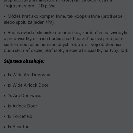
prepracovanými miniatúrami, ktorej dej sa odohráva na
trojrozmernom - 3D pláne.
Môžeš hrať ako kompetitívne, tak kooperatívne (proti sebe
alebo spolu za jeden tím).
Budeš ovládať skupinku obchodníkov, zarábať im na živobytie
a predovšetkým sa ich budeš snažiť udržať nažive pred polo-
sentientnou rasou humanoidných robotov. Tvoji obchodníci
budú skúmať okolie, plniť úlohy a zbierať súčiastky na tvoju loď.
Súprava obsahuje:
1x Wide Arc Doorway
1x Wide Airlock Door
2x Arc Doorways
1x Airlock Door
1x Forcefield
1x Reactor