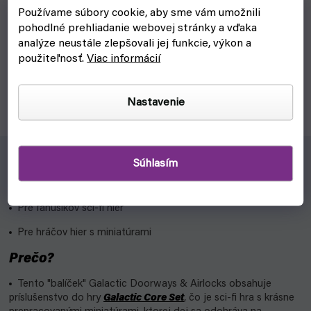
Používame súbory cookie, aby sme vám umožnili
skladom, ihneď na odoslanie
pohodlné prehliadanie webovej stránky a vďaka
€83,90
analýze neustále zlepšovali jej funkcie, výkon a
Do košíka
použiteľnosť.
Viac informácií
Každá figúrková hra potrebuje poriadnu scenériu. Čo tak v
mestskom bloku Battle Systems: City Block Core Set?
Nastavenie
Súhlasím
Pre koho?
Pre fanúšikov sci-fi hier
Pre hráčov hier s miniatúrami
Prečo?
Tento "balíček" Galactic Doorways & Airlocks obsahuje
príslušenstvo do hry
Galactic Core Set
, čo je sci-fi hra s krásne