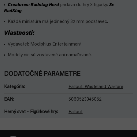
Creatures: Radstag Herd
pridáva do hry 3 figúrky:
3x
RadStag
.
Každá miniatúra má jedinečný 32 mm podstavec.
Vlastnosti:
Vydavateľ: Modiphius Entertainment
Modely nie sú zostavené ani namaľované.
DODATOČNÉ PARAMETRE
Kategória
:
Fallout: Wasteland Warfare
EAN
:
5060523345052
Herný svet - Figúrkové hry
:
Fallout
Z