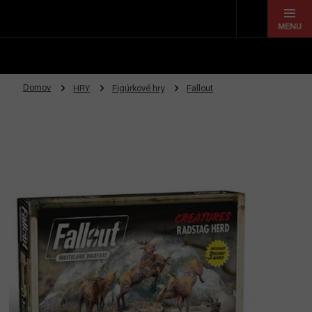
Prejsť
na
obsah
Domov
HRY
Figúrkové hry
Fallout