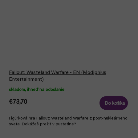
Fallout: Wasteland Warfare - EN (Modiphius
Entertainment)
skladom, ihneď na odoslanie
€73,70
Do košíka
Figúrková hra Fallout: Wasteland Warfare z post-nukleárneho
sveta. Dokážeš prežiť v pustatine?