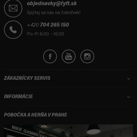
á
objednavky@fyft.sk
p
Spýtaj sa nás na čokoľvek!
ä
t
+420
704 265 150
i
Po-Pi 8:00 - 16:00
e
ZÁKAZNÍCKY SERVIS
INFORMÁCIE
POBOČKA A HERŇA V PRAHE