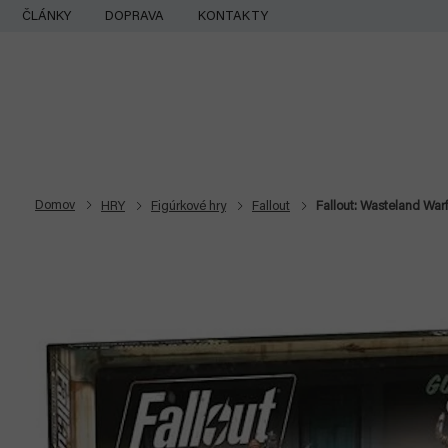
Prejsť
ČLÁNKY
DOPRAVA
KONTAKTY
na
obsah
Domov
HRY
Figúrkové hry
Fallout
Fallout: Wasteland War