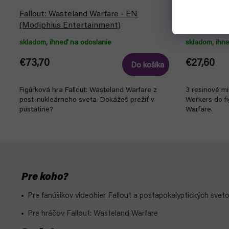
Fallout: Wasteland Warfare - EN
Fallout: Wa
(Modiphius Entertainment)
Protectron
skladom, ihneď na odoslanie
skladom, ihn
€73,70
€27,60
Do košíka
Figúrková hra Fallout: Wasteland Warfare z
3 resinové mi
post-nukleárneho sveta. Dokážeš prežiť v
Workers do fi
pustatine?
Warfare.
Pre koho?
Pre fanúšikov videohier Fallout a postapokalyptických sveto
Pre hráčov Fallout: Wasteland Warfare