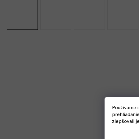
Používame s
prehliadani
zlepšovali j