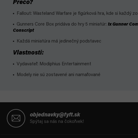
Prečo?
Fallout: Wasteland Warfare je figúrková hra, kde si každý z
Gunners Core Box pridáva do hry 5 miniatúr:
1x Gunner Com
Conscript
Každá miniatúra má jedinečný podstavec
Vlastnosti:
Vydavateľ: Modiphius Entertainment
Modely nie sú zostavené ani namaľované
Z
á
objednavky@fyft.sk
p
Spýtaj sa nás na čokoľvek!
ä
t