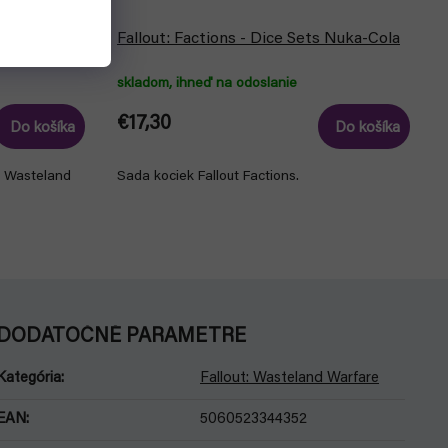
 Extra Dice
Fallout: Factions - Dice Sets Nuka-Cola
skladom, ihneď na odoslanie
€17,30
Do košíka
Do košíka
t: Wasteland
Sada kociek Fallout Factions.
DODATOČNÉ PARAMETRE
Kategória
:
Fallout: Wasteland Warfare
EAN
:
5060523344352