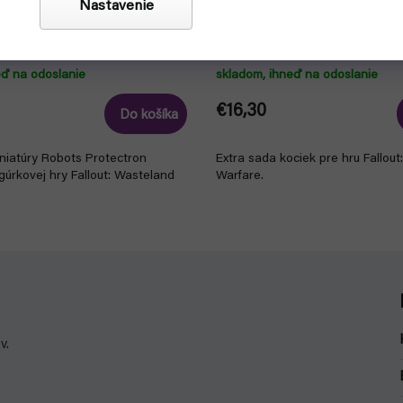
Nastavenie
steland Warfare - Robots
Fallout: Wasteland Warfare -
 Workers - EN (Modiphius)
Set (Modiphius)
eď na odoslanie
skladom, ihneď na odoslanie
€16,30
Do košíka
niatúry Robots Protectron
Extra sada kociek pre hru Fallou
gúrkovej hry Fallout: Wasteland
Warfare.
v.