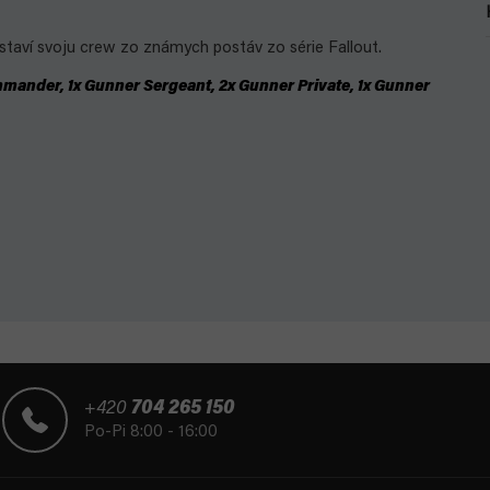
ostaví svoju crew zo známych postáv zo série Fallout.
mander, 1x Gunner Sergeant, 2x Gunner Private, 1x Gunner
+420
704 265 150
Po-Pi 8:00 - 16:00