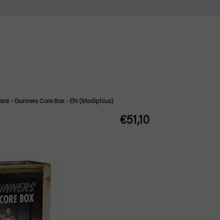
fare - Gunners Core Box - EN (Modiphius)
€51,10
Jednotková
cena: