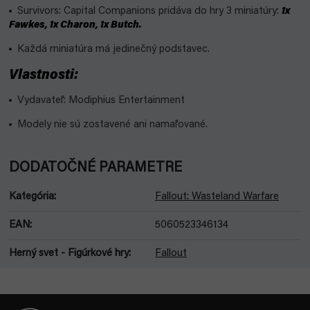
Survivors: Capital Companions pridáva do hry 3 miniatúry:
1x
Fawkes, 1x Charon, 1x Butch.
Každá miniatúra má jedinečný podstavec.
Vlastnosti:
Vydavateľ: Modiphius Entertainment
Modely nie sú zostavené ani namaľované.
DODATOČNÉ PARAMETRE
Kategória
:
Fallout: Wasteland Warfare
EAN
:
5060523346134
Herný svet - Figúrkové hry
:
Fallout
Z