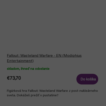
Fallout: Wasteland Warfare - EN (Modiphius
Entertainment)
skladom, ihneď na odoslanie
€73,70
Do košíka
Figúrková hra Fallout: Wasteland Warfare z post-nukleárneho
sveta. Dokážeš prežiť v pustatine?