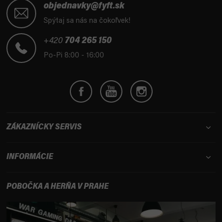
á
objednavky@fyft.sk
p
Spýtaj sa nás na čokoľvek!
ä
t
+420
704 265 150
i
Po-Pi 8:00 - 16:00
e
ZÁKAZNÍCKY SERVIS
INFORMÁCIE
POBOČKA A HERŇA V PRAHE