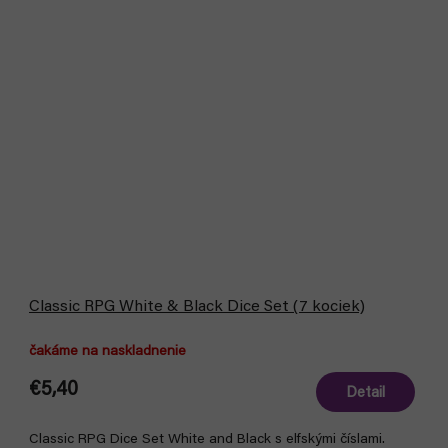
Classic RPG White & Black Dice Set (7 kociek)
čakáme na naskladnenie
€5,40
Detail
Classic RPG Dice Set White and Black s elfskými číslami.