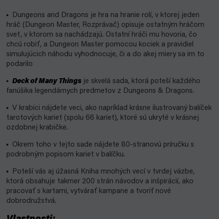
Dungeons and Dragons je hra na hranie rolí, v ktorej jeden
hráč (Dungeon Master, Rozprávač) opisuje ostatným hráčom
svet, v ktorom sa nachádzajú. Ostatní hráči mu hovoria, čo
chcú robiť, a Dungeon Master pomocou kociek a pravidiel
simulujúcich náhodu vyhodnocuje, či a do akej miery sa im to
podarilo
Deck of Many Things
je skvelá sada, ktorá poteší každého
fanúšika legendárnych predmetov z Dungeons & Dragons.
V krabici nájdete veci, ako napríklad krásne ilustrovaný balíček
tarotových kariet (spolu 66 kariet), ktoré sú ukryté v krásnej
ozdobnej krabičke.
Okrem toho v tejto sade nájdete 80-stranovú príručku s
podrobným popisom kariet v balíčku.
Poteší vás aj úžasná Kniha mnohých vecí v tvrdej väzbe,
ktorá obsahuje takmer 200 strán návodov a inšpirácií, ako
pracovať s kartami, vytvárať kampane a tvoriť nové
dobrodružstvá.