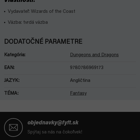
Vlastnosti:
Vydavateľ: Wizards of the Coast
Väzba: tvrdá väzba
DODATOČNÉ PARAMETRE
Kategória
:
Dungeons and Dragons
EAN
:
9780786969173
JAZYK
:
Angličtina
TÉMA
:
Fantasy
Z
á
objednavky@fyft.sk
p
Spýtaj sa nás na čokoľvek!
ä