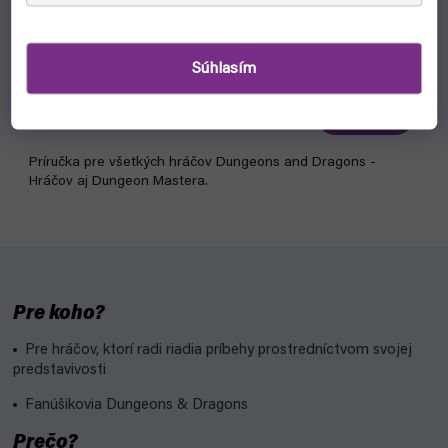
D&D Player's Handbook 5E (Dungeons and Dragons)
Súhlasím
ukončené
€49,10
Detail
Príručka pre všetkých hráčov Dungeons and Dragons -
Hráčov aj Dungeon Mastera.
Pre koho?
Pre hráčov, ktorí radi riadia príbehy prostredníctvom svojej
predstavivosti
Fanúšikovia Dungeons & Dragons
Prečo?