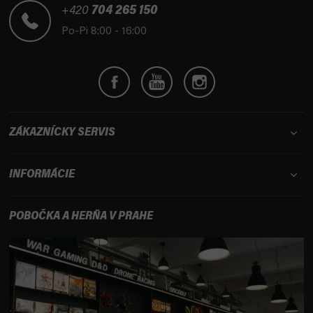
t
+420
704 265 150
i
Po-Pi 8:00 - 16:00
e
ZÁKAZNÍCKY SERVIS
INFORMÁCIE
POBOČKA A HERŇA V PRAHE