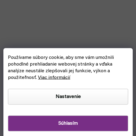
Používame súbory cookie, aby sme vám umožnili
pohodlné prehliadanie webovej stránky a vďaka
analýze neustále zlepšovali jej funkcie, výkon a
použiteľnosť.
Viac informácií
Dobble - Disney 100. výročie (Blackfire)
Nastavenie
čakáme na naskladnenie
€15
Detail
Súhlasím
S peciálna edícia klasickej postrehovej hry Dobble k 100.