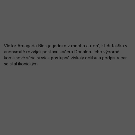
Víctor Arriagada Ríos je jedním z mnoha autorů, kteří takřka v
anonymitě rozvíjeli postavu kačera Donalda. Jeho výborné
komiksové série si však postupně získaly oblibu a podpis Vicar
se stal ikonickým.