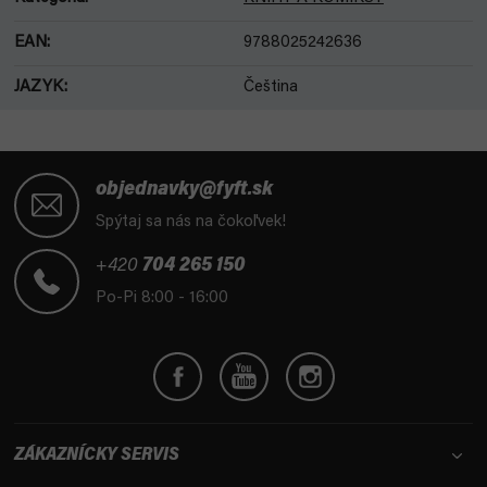
EAN
:
9788025242636
JAZYK
:
Čeština
Z
á
objednavky@fyft.sk
p
Spýtaj sa nás na čokoľvek!
ä
t
+420
704 265 150
i
Po-Pi 8:00 - 16:00
e
ZÁKAZNÍCKY SERVIS