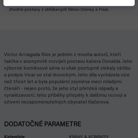
výročiu spoločnosti Disney. Tvojou úlohou bude nájsť dve
zhodné postavy z obľúbených filmov Disney a Pixar.
Víctor Arriagada Ríos je jedním z mnoha autorů, kteří
takřka v anonymitě rozvíjeli postavu kačera Donalda. Jeho
výborné komiksové série si však postupně získaly oblibu
a podpis Vicar se stal ikonickým. Jeho díla vycházela více
než třicet let a byla populární zejména mezi mladými
čtenáři - nejen proto, že jeho styl přetéká nápady a
vynalézavostí. Jeho příběhy přispěly k dalšímu rozvoji a
oživení nezapomenutelných obyvatel Kačerova.
DODATOČNÉ PARAMETRE
Kategória
:
KNIHY A KOMIKSY