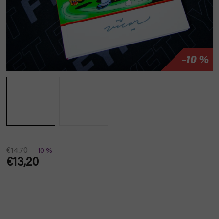
–10 %
€14,70
–10 %
€13,20
Jednotková
cena: