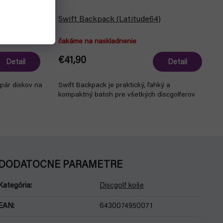
Swift Backpack (Latitude64)
čakáme na naskladnenie
€41,90
Detail
Detail
 pár diskov na
Swift Backpack je praktický, ľahký a
kompaktný batoh pre všetkých discgolferov
DODATOČNÉ PARAMETRE
Kategória
:
Discgolf koše
EAN
:
6430074950071