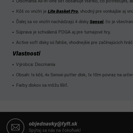
Discmania All-in-one set obsahuje všetko, čo potrebuješ, a
Kôš vo vnútri je
Lite Basket Pro
, vhodný pre vonkajšie aj vn
Ďalej sa vo vnútri nachádzajú 4 disky
Sensei
, čo je všestra
Súprava je schválená PDGA aj pre turnajové hry.
Active soft disky sú ľahšie, vhodnejšie pre začínajúcich hráč
Vlastnosti
Výrobca: Discmania
Obsah: 1x kôš, 4x Sensei putter disk, 1x 10m povraz na určen
Farby diskov sa môžu líšiť.
Z
á
objednavky@fyft.sk
p
Spýtaj sa nás na čokoľvek!