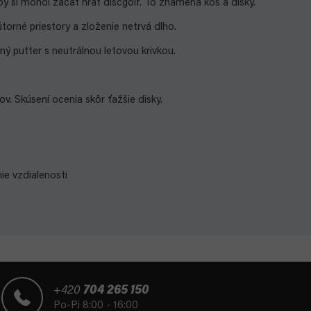
by si mohol začať hrať discgolf. To znamená kôš a disky.
útorné priestory a zloženie netrvá dlho.
nný putter s neutrálnou letovou krivkou.
ov. Skúsení ocenia skôr ťažšie disky.
ie vzdialenosti
+420
704 265 150
Po-Pi 8:00 - 16:00