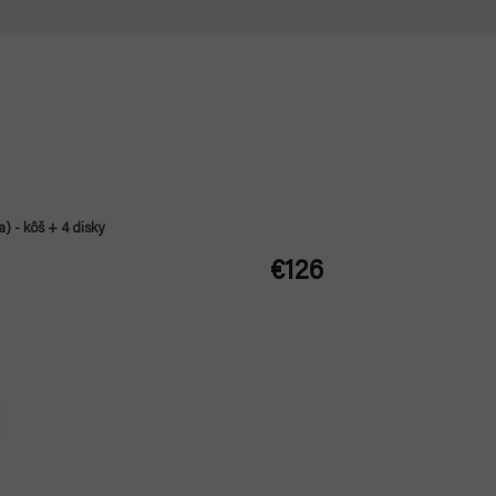
) - kôš + 4 disky
€126
Jednotková
cena: