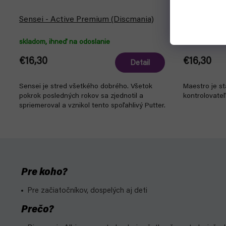
Sensei - Active Premium (Discmania)
Maestro - 
skladom, ihneď na odoslanie
skladom, ihn
€16,30
€16,30
Detail
Sensei je stred všetkého dobrého. Všetok
Maestro je st
pokrok posledných rokov sa zjednotil a
kontrolovateľ
spriemeroval a vznikol tento spoľahlivý Putter.
Pre koho?
Pre začiatočníkov, dospelých aj deti
Prečo?