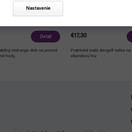
Nastavenie
Active Premium (Discmania)
Discmania Starter Bag
eď na odoslanie
ukončené
€17,30
Detail
abilný midrange disk na presné
Praktická malá discgolf taška na
né hody.
víkendovú hru