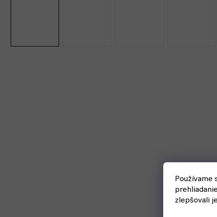
Používame s
prehliadani
zlepšovali j