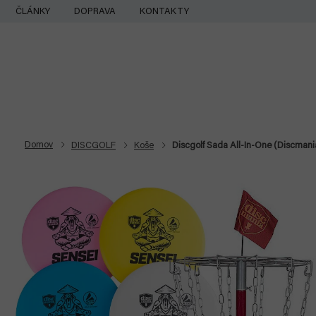
Prejsť
ČLÁNKY
DOPRAVA
KONTAKTY
na
obsah
Domov
DISCGOLF
Koše
Discgolf Sada All-In-One (Discmania