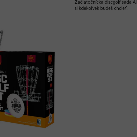
Začiatočnícka discgolf sada Al
si kdekoľvek budeš chcieť.