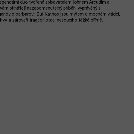
 legendární duo tvořené spisovatelem Johnem Arcudim a
ám přinášejí nezapomenutelný příběh, vyprávěný s
egendy o barbarovi: Bul-Kathos jsou mýtem o mocném vládci,
itvy, a zároveň tragédií otce, nesoucího těžké břímě.