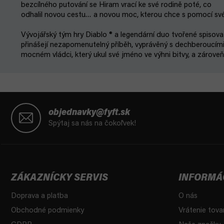
bezcílného putování se Hiram vrací ke své rodině poté, co
odhalil novou cestu… a novou moc, kterou chce s pomocí své
Vývojářský tým hry Diablo ® a legendární duo tvořené spis
přinášejí nezapomenutelný příběh, vyprávěný s dechberoucími
mocném vládci, který ukul své jméno ve výhni bitvy, a zároveň
Z
á
objednavky@fyft.sk
p
Spýtaj sa nás na čokoľvek!
ä
t
i
e
ZÁKAZNÍCKY SERVIS
INFORMÁ
Doprava a platba
O nás
Obchodné podmienky
Vrátenie tova