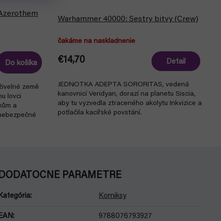
 Azerothem
Warhammer 40000: Sestry bitvy (Crew)
čakáme na naskladnenie
€14,70
Detail
Do košíka
JEDNOTKA ADEPTA SORORITAS, vedená
 živelné země
kanovnicí Veridyan, dorazí na planetu Siscia,
u lovci
aby tu vyzvedla ztraceného akolytu Inkvizice a
íkům a
potlačila kacířské povstání.
 nebezpečné
DODATOČNÉ PARAMETRE
Kategória
:
Komiksy
EAN
:
9788076793927