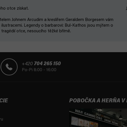
ho otce získat.
ovatelem Johnem Arcudim a kreslířem Geraldem Borgesem vám
 ilustracemi. Legendy o barbarovi: Bul-Kathos jsou mýtem o
 tragédií otce, nesoucího těžké břímě.
+420
704 265 150
Po-Pi 8:00 - 16:00
CIE
POBOČKA A HERŇA V
ru