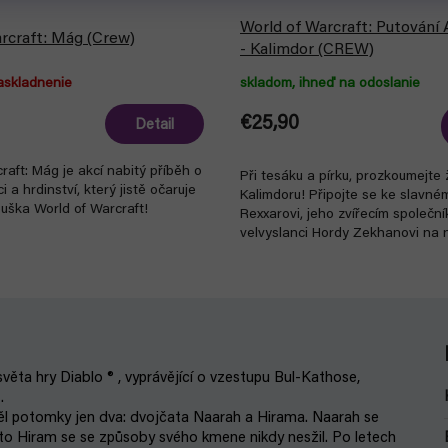
World of Warcraft: Putování
rcraft: Mág (Crew)
- Kalimdor (CREW)
askladnenie
skladom, ihneď na odoslanie
€25,90
Detail
raft: Mág je akcí nabitý příběh o
Při tesáku a pírku, prozkoumejte
 a hrdinství, který jistě očaruje
Kalimdoru! Připojte se ke slavném
uška World of Warcraft!
Rexxarovi, jeho zvířecím společn
velvyslanci Hordy Zekhanovi na
cestě za...
 světa hry Diablo ® , vyprávějící o vzestupu Bul-Kathose,
.
měl potomky jen dva: dvojčata Naarah a Hirama. Naarah se
ato Hiram se se způsoby svého kmene nikdy nesžil. Po letech