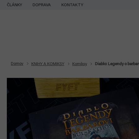
Prejsť
ČLÁNKY
DOPRAVA
KONTAKTY
na
obsah
Domov
KNIHY A KOMIKSY
Komiksy
Diablo: Legendy o barbar