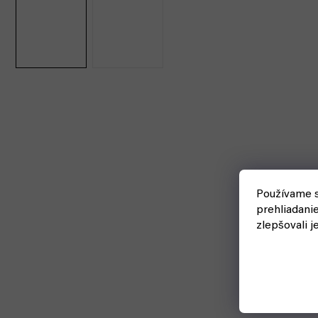
Používame s
prehliadani
zlepšovali j