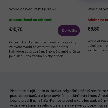
World of WarCraft 1 (Crew)
World of Wa
skladom, ihneď na odoslanie
čakáme na n
€8,80
€15,70
Do košíka
World of Warc
Oficiální komiksové zpracování fantasy ságy
pokušení, moci
ze světa World of Warcraft. Na pobřeží
každého fano
Kalimdoru se probírá muž, jehož paměť je čistá
jako sklo – tak začíná epický příběh
válečníka...
Nenechte si ujít tento exkluzivní, originální grafický román ze
praotce barbarů, a o jeho odvěkém poslání bránit horu Arreat
Dávno před tím, než Bul-Kathos proslul jako otec barbarů, 
vydala ve stopách svého otce a stala se skvělou bojovnicí, z