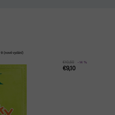
 8 (nové vydání)
€10,60
–14 %
€9,10
Jednotková
cena: