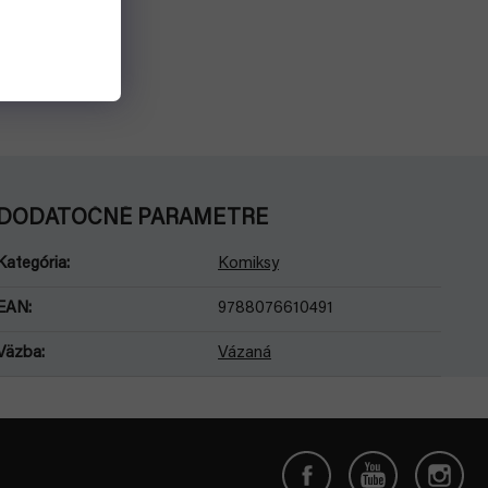
DODATOČNÉ PARAMETRE
Kategória
:
Komiksy
EAN
:
9788076610491
Väzba
:
Vázaná