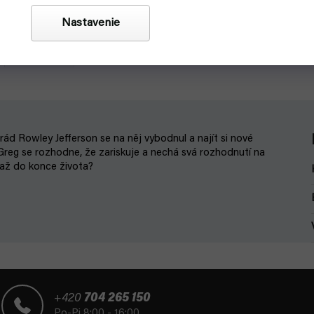
Nastavenie
ád Rowley Jefferson se na něj vybodnul a najít si nové
 Greg se rozhodne, že zariskuje a nechá svá rozhodnutí na
 až do konce života?
+420
704 265 150
Po-Pi 8:00 - 16:00