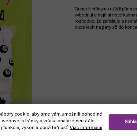
Gregu Heffleymu ujíždí půda p
vybodnul a najít si nové kamará
rozhodne, že zariskuje a nech
bude lepit na paty až do konce
úbory cookie, aby sme vám umožnili pohodlné
e webovej stránky a vďaka analýze neustále
Súhla
–14 %
ej funkcie, výkon a použiteľnosť.
Viac informácií