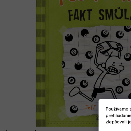
Používame s
prehliadani
zlepšovali j