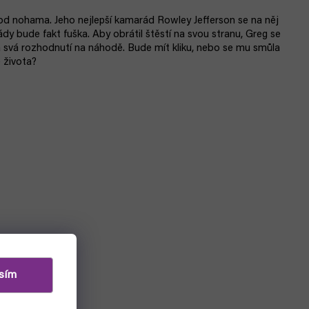
od nohama. Jeho nejlepší kamarád Rowley Jefferson se na něj
dy bude fakt fuška. Aby obrátil štěstí na svou stranu, Greg se
á svá rozhodnutí na náhodě. Bude mít kliku, nebo se mu smůla
 života?
sím