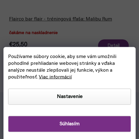
Flairco bar flair - tréningová fľaša: Malibu Rum
čakáme na naskladnenie
€25,50
Detail
Používame súbory cookie, aby sme vám umožnili
Praktická barmanská pomôcka - tréningová, vysokokvalitná
pohodlné prehliadanie webovej stránky a vďaka
plastová fľaša s potlačou Malibu. Trénujte svoje barmanské
analýze neustále zlepšovali jej funkcie, výkon a
triky bez rozbitia skla.
použiteľnosť.
Viac informácií
Nastavenie
Pre koho?
Súhlasím
Pre barmanov, ktorí chcú machrovať za barom
A tiež pre tých, ktorí si ako barmani chcú pripadať aspoň