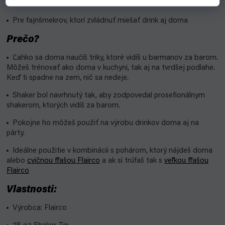
doma
Pre fajnšmekrov, ktorí zvládnuť miešať drink aj doma
Prečo?
Ľahko sa doma naučíš triky, ktoré vidíš u barmanov za barom.
Môžeš trénovať ako doma v kuchyni, tak aj na tvrdšej podlahe.
Keď ti spadne na zem, nič sa nedeje.
Shaker bol navrhnutý tak, aby zodpovedal prosefionálnym
shakerom, ktorých vidíš za barom.
Pokojne ho môžeš použiť na výrobu drinkov doma aj na
párty.
Ideálne použitie v kombinácii s pohárom, ktorý nájdeš doma
alebo
cvičnou fľašou Flairco
a ak si trúfaš tak s
veľkou fľašou
Flairco
Vlastnosti:
Výrobca: Flairco