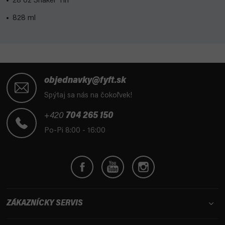
28 oz Shaker Tin
828 ml
Z
á
objednavky@fyft.sk
p
Spýtaj sa nás na čokoľvek!
ä
t
+420
704 265 150
i
Po-Pi 8:00 - 16:00
e
ZÁKAZNÍCKY SERVIS