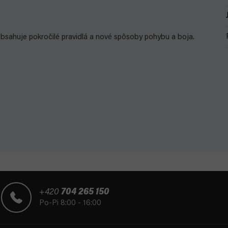
bsahuje pokročilé pravidlá a nové spôsoby pohybu a boja.
+420
704 265 150
Po-Pi 8:00 - 16:00