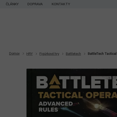
Prejsť
ČLÁNKY
DOPRAVA
KONTAKTY
na
obsah
Domov
HRY
Figúrkové hry
Battletech
BattleTech Tactica