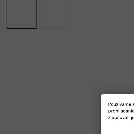
Používame s
prehliadani
zlepšovali j