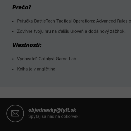
Prečo?
Príručka BattleTech Tactical Operations: Advanced Rules o
Zdvihne tvoju hru na ďalšiu úroveň a dodá nový zážitok.
Vlastnosti:
Vydavateľ: Catalyst Game Lab
Kniha je v angličtine
Z
á
objednavky@fyft.sk
p
Spýtaj sa nás na čokoľvek!
ä
t