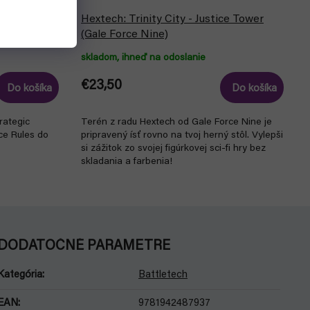
ions -
Hextech: Trinity City - Justice Tower
 EN (CGL)
(Gale Force Nine)
skladom, ihneď na odoslanie
€23,50
Do košíka
Do košíka
trategic
Terén z radu Hextech od Gale Force Nine je
ce Rules do
pripravený ísť rovno na tvoj herný stôl. Vylepši
si zážitok zo svojej figúrkovej sci-fi hry bez
skladania a farbenia!
DODATOČNÉ PARAMETRE
Kategória
:
Battletech
EAN
:
9781942487937