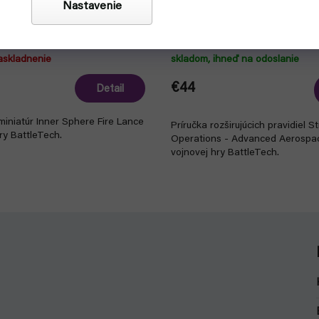
Nastavenie
 Inner Sphere Fire Lance -
BattleTech: Strategic Operat
Advanced Aerospace Rules -
askladnenie
skladom, ihneď na odoslanie
€44
Detail
miniatúr Inner Sphere Fire Lance
Príručka rozširujúcich pravidiel S
ry BattleTech.
Operations - Advanced Aerospa
vojnovej hry BattleTech.