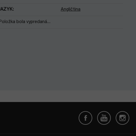
JAZYK
:
Angličtina
Položka bola vypredaná…