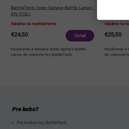
BattleTech: Inner Sphere Battle Lance -
BattleTech:
EN (CGL)
EN (CGL)
čakáme na naskladnenie
čakáme na n
€24,50
€25,50
Detail
Rozšírenie 4 miniatúr Inner Sphere Battle
Rozšírenie 4 
Lance do vojnovej hry BattleTech.
do vojnovej h
Pre koho?
Pre hráčov hry BattleTech.