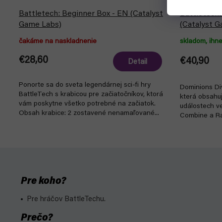
Battletech: Beginner Box - EN (Catalyst
Battletech:
Game Labs)
(Catalyst G
čakáme na naskladnenie
skladom, ihn
€28,60
€40,90
Detail
Ponorte sa do sveta legendárnej sci-fi hry
Dominions Div
BattleTech s krabicou pre začiatočníkov, ktorá
která obsahu
vám poskytne všetko potrebné na začiatok.
událostech v
Obsah krabice: 2 zostavené nenamaľované...
Combine a Ra
do poloviny ro
Pre koho?
Pre hráčov BattleTechu.
Prečo?