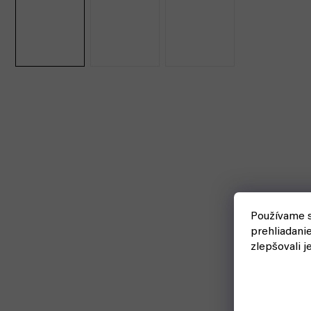
Používame s
prehliadani
zlepšovali j