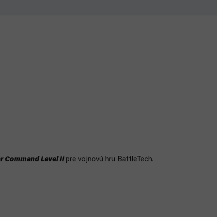
ar Command Level II
pre vojnovú hru BattleTech.