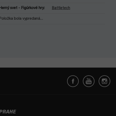
Herný svet - Figúrkové hry
:
Battletech
Položka bola vypredaná…
 PRAHE