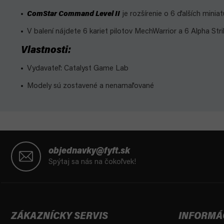
ComStar Command Level II
je rozšírenie o 6 ďalších miniat
V balení nájdete 6 kariet pilotov MechWarrior a 6 Alpha Stri
Vlastnosti:
Vydavateľ: Catalyst Game Lab
Modely sú zostavené a nenamaľované
Z
á
objednavky@fyft.sk
p
Spýtaj sa nás na čokoľvek!
ä
t
i
e
ZÁKAZNÍCKY SERVIS
INFORMÁ