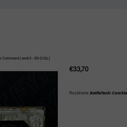
r Command Level II - EN (CGL)
€33,70
Jednotková
cena:
Rozšírenie
BattleTech: ComSt