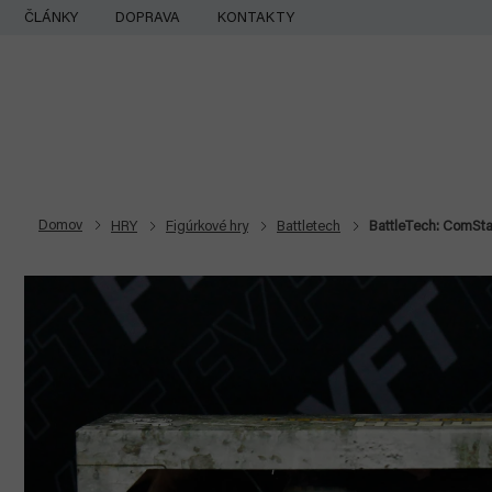
Prejsť
ČLÁNKY
DOPRAVA
KONTAKTY
na
obsah
Domov
HRY
Figúrkové hry
Battletech
BattleTech: ComSta