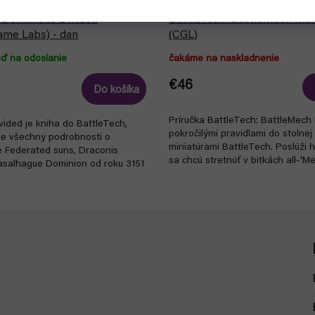
 Dominions Divided
BattleTech: BattleMech Man
ame Labs) - dan
(CGL)
eď na odoslanie
čakáme na naskladnenie
€46
Do košíka
Príručka BattleTech: BattleMech
ided je kniha do BattleTech,
pokročilými pravidlami do stolnej
je všechny podrobnosti o
miniatúrami BattleTech. Poslúži h
e Federated suns, Draconis
sa chcú stretnúť v bitkách all-'Me
salhague Dominion od roku 3151
ku...