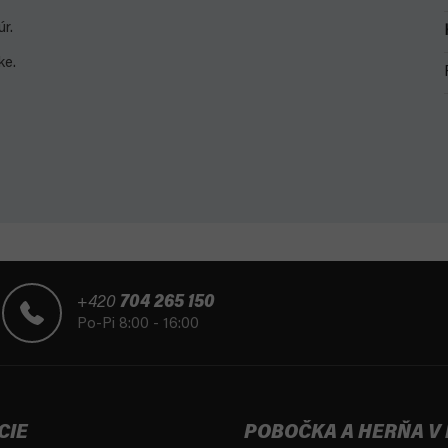
úr.
ke.
+420
704 265 150
Po-Pi 8:00 - 16:00
CIE
POBOČKA A HERŇA V