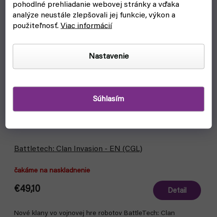
pohodlné prehliadanie webovej stránky a vďaka
analýze neustále zlepšovali jej funkcie, výkon a
použiteľnosť.
Viac informácií
Nastavenie
Súhlasím
Battletech: Clan Invasion - EN (CGL)
čakáme na naskladnenie
€49,10
Detail
Nové klany vo vojnovej hre robotov BattleTech: Clan