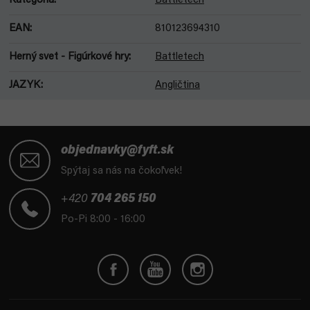
Kategória
:
Battletech
EAN
:
810123694310
Herný svet - Figúrkové hry
:
Battletech
JAZYK
:
Angličtina
Z
á
objednavky@fyft.sk
p
Spýtaj sa nás na čokoľvek!
ä
t
+420
704 265 150
i
Po-Pi 8:00 - 16:00
e