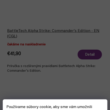
BattleTech Alpha Strike: Commander's Edition - EN
(CGL)
čakáme na naskladnenie
€41,90
Detail
Príručka s rozšírenými pravidlami Battletech Alpha Strike:
Commander's Edition.
Používame súbory cookie, aby sme vám umožnili