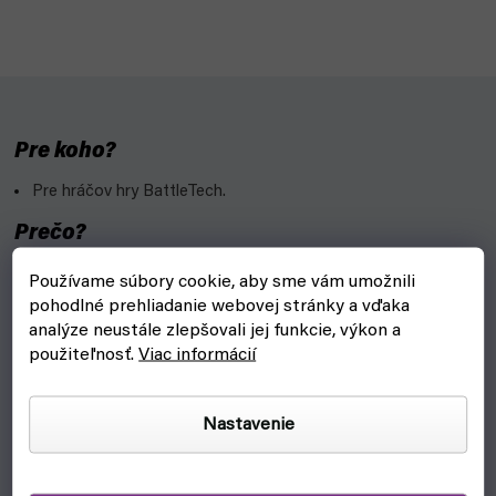
Pre koho?
Pre hráčov hry BattleTech.
Prečo?
Päť figúrok
Arctic Cheetah, Battle Cobra, Black Lanner,
Používame súbory cookie, aby sme vám umožnili
Linebacker a Night Gyr
Support Star do BattleTech.
pohodlné prehliadanie webovej stránky a vďaka
analýze neustále zlepšovali jej funkcie, výkon a
V balení nájdeš aj 5 kariet MechWarrior pilotov a 5 kariet
použiteľnosť.
Viac informácií
Alpha Strike.
Vlastnosti:
Nastavenie
Vydavateľ: Catalyst Game Lab
Modely sú zostavené a nenafarbené.