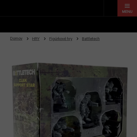
Prejsť
na
obsah
Domov
HRY
Figúrkové hry
Battletech